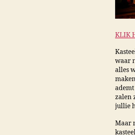
KLIK 
Kastee
waar m
alles 
maken.
ademt 
zalen 
jullie 
Maar n
kastee