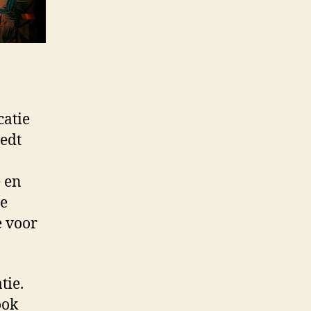
catie
iedt
e en
se
e voor
tie.
ook