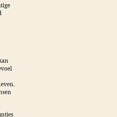
tige
d
 kan
evoel
leven.
ensen
untjes