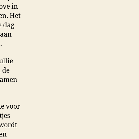
ove in
en. Het
e dag
 aan
.
ullie
n de
 samen
ie voor
tjes
 wordt
ten