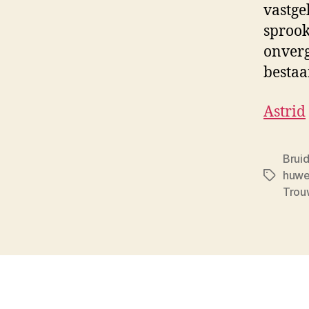
vastge
sprook
onverg
bestaa
Astrid
Brui
huwel
Tags
Trou