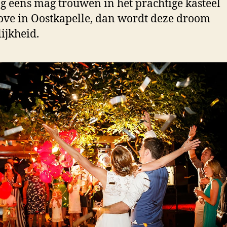
g eens mag trouwen in het prachtige kasteel
ve in Oostkapelle, dan wordt deze droom
ijkheid.