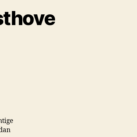
sthove
htige
 dan