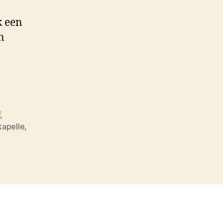
k een
n
f
,
kapelle
,