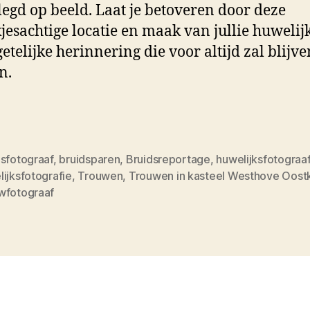
legd op beeld. Laat je betoveren door deze
jesachtige locatie en maak van jullie huwelij
etelijke herinnering die voor altijd zal blijve
n.
dsfotograaf
,
bruidsparen
,
Bruidsreportage
,
huwelijksfotograa
ijksfotografie
,
Trouwen
,
Trouwen in kasteel Westhove Oost
wfotograaf