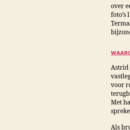
over e
foto’s
Termaa
bijzon
WAARO
Astrid
vastle
voor r
terugb
Met ha
spreke
Als bru