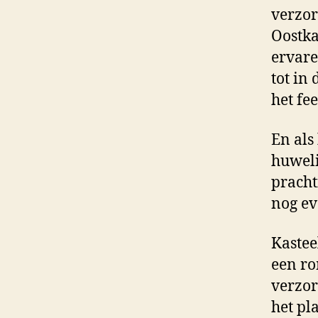
verzor
Oostka
ervare
tot in
het fee
En als
huweli
pracht
nog ev
Kastee
een ro
verzor
het pl