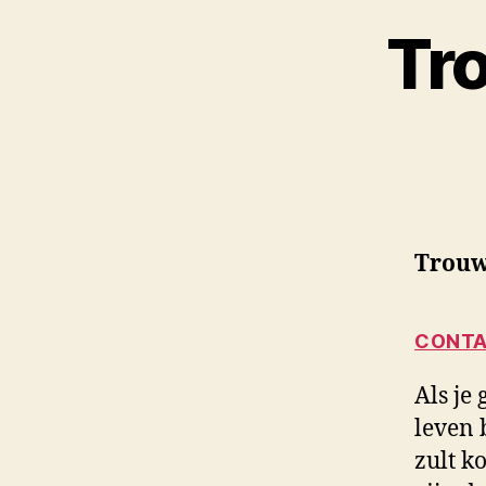
Tr
Trouw
CONTA
Als je
leven 
zult k