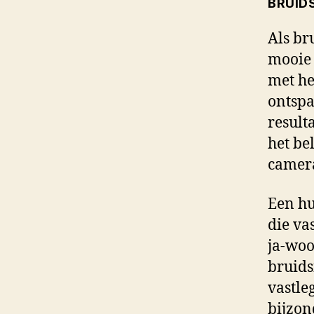
BRUID
Als br
mooie 
met he
ontspa
result
het be
camer
Een hu
die va
ja-woo
bruids
vastle
bijzon