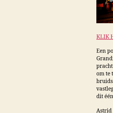
KLIK 
Een po
Grandi
pracht
om te 
bruids
vastle
dit één
Astrid