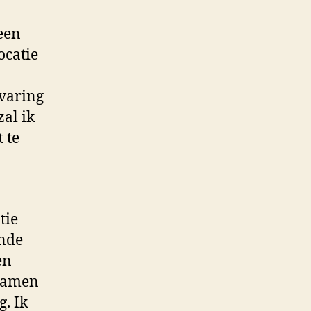
 een
ocatie
rvaring
zal ik
 te
tie
ende
en
 samen
g. Ik