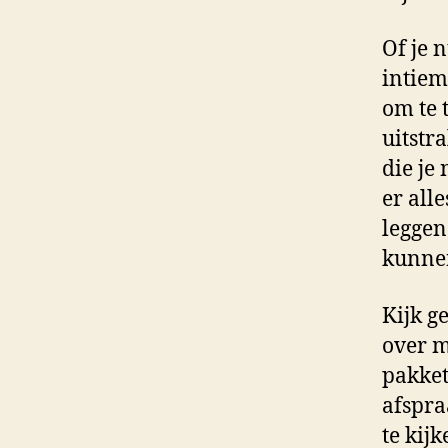
Of je n
intiem
om te 
uitstr
die je
er all
leggen
kunnen
Kijk g
over m
pakket
afspra
te kij