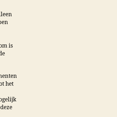
lleen
bben
rom is
de
omenten
ot het
ogelijk
 deze