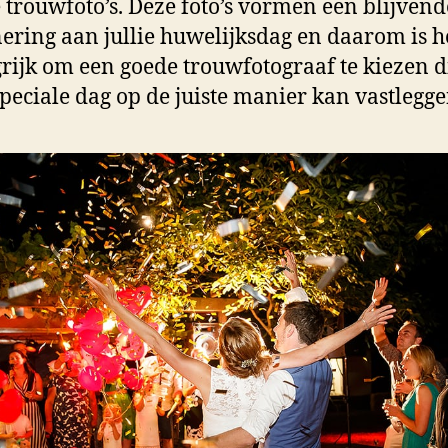
e trouwfoto’s. Deze foto’s vormen een blijvend
ering aan jullie huwelijksdag en daarom is h
rijk om een goede trouwfotograaf te kiezen d
 speciale dag op de juiste manier kan vastlegge