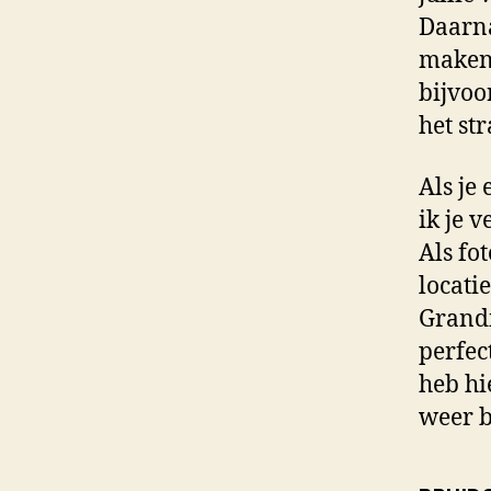
Daarna
maken 
bijvoo
het st
Als je
ik je 
Als fo
locati
Grandi
perfec
heb hi
weer b