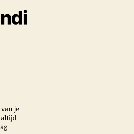
ndi
 van je
altijd
dag