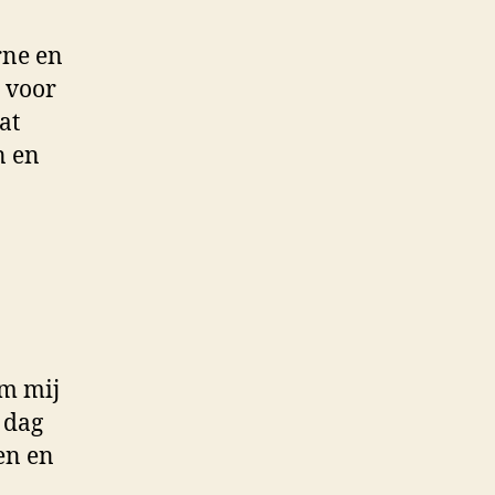
rne en
n voor
at
n en
om mij
 dag
en en