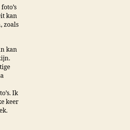
foto’s
it kan
, zoals
an kan
ijn.
tige
ca
o’s. Ik
ke keer
ek.