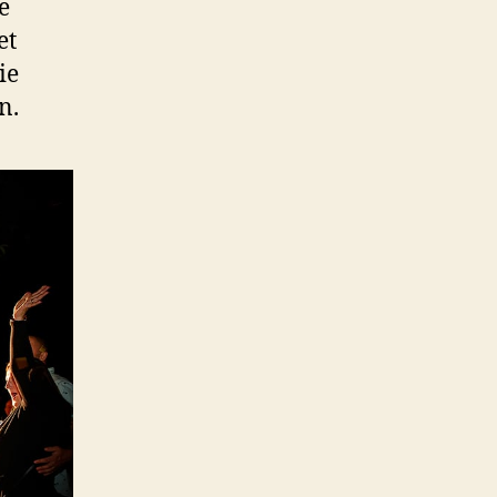
e
et
ie
n.