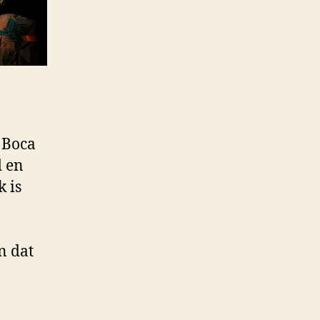
 Boca
d en
k is
n dat