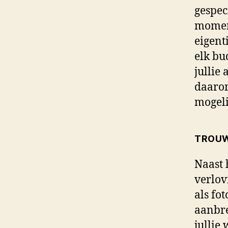
gespec
moment
eigent
elk bu
jullie
daarom
mogeli
TROUW
Naast 
verlov
als fo
aanbre
jullie