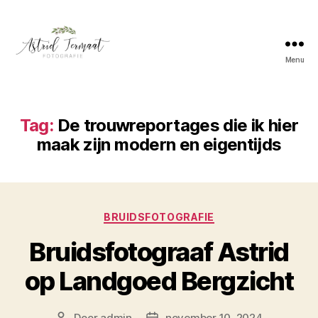
Menu
Astrid
Termaat
Bruidsfotografie
Tag:
De trouwreportages die ik hier
maak zijn modern en eigentijds
Categorieën
BRUIDSFOTOGRAFIE
Bruidsfotograaf Astrid
op Landgoed Bergzicht
Door
admin
november 10, 2024