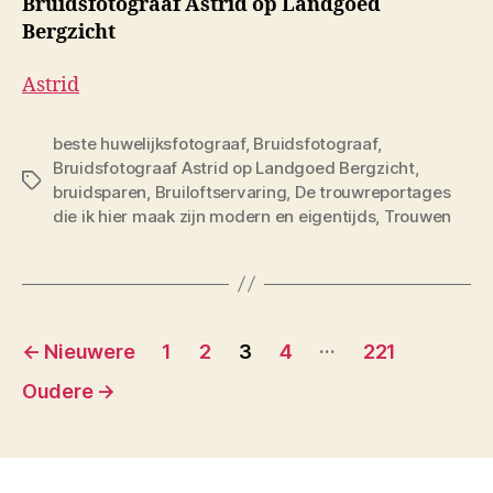
Bruidsfotograaf Astrid op Landgoed
Bergzicht
Astrid
beste huwelijksfotograaf
,
Bruidsfotograaf
,
Bruidsfotograaf Astrid op Landgoed Bergzicht
,
Tags
bruidsparen
,
Bruiloftservaring
,
De trouwreportages
die ik hier maak zijn modern en eigentijds
,
Trouwen
Berichten
…
←
Nieuwere
1
2
3
4
221
paginering
Oudere
→