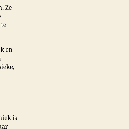
. Ze
e
 te
ak en
n
ieke,
iek is
aar