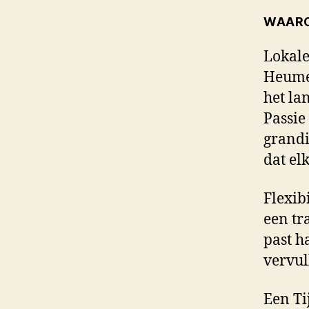
WAARO
Lokale
Heumen
het la
Passie
grandi
dat el
Flexib
een tr
past h
vervul
Een Ti