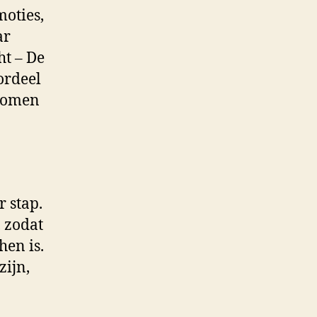
moties,
ar
ht – De
ordeel
 bomen
 stap.
, zodat
hen is.
zijn,