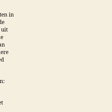
ten in
de
 uit
ze
an
dere
ed
n:
et