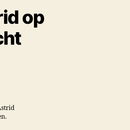
rid op
cht
strid
en.