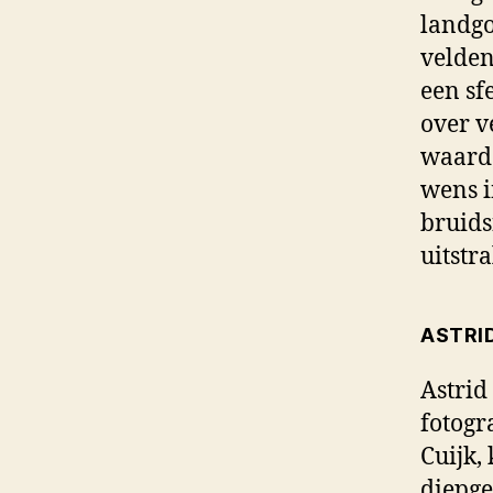
landgo
velden
een sf
over v
waardo
wens i
bruids
uitstra
ASTRI
Astrid
fotogr
Cuijk,
diepge