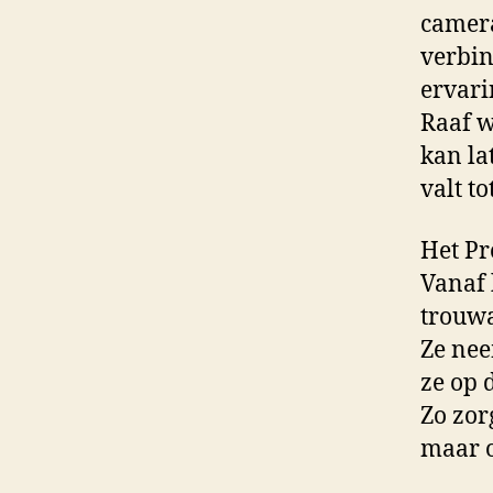
camera
verbin
ervari
Raaf w
kan la
valt t
Het Pr
Vanaf 
trouwa
Ze nee
ze op 
Zo zorg
maar o