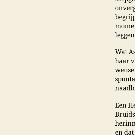
onverg
begrij
moment
leggen
Wat As
haar v
wensen
spontan
naadlo
Een He
Bruids
herinn
en dat