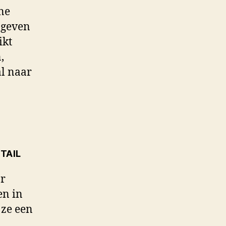
ene
 geven
ikt
,
al naar
TAIL
or
en in
 ze een