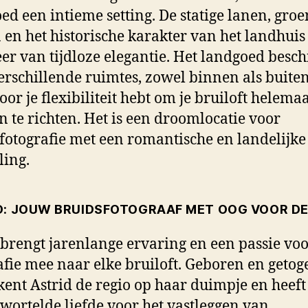
ed een intieme setting. De statige lanen, gro
 en het historische karakter van het landhuis
eer van tijdloze elegantie. Het landgoed besch
erschillende ruimtes, zowel binnen als buiten
or je flexibiliteit hebt om je bruiloft helema
n te richten. Het is een droomlocatie voor
fotografie met een romantische en landelijke
ling.
D: JOUW BRUIDSFOTOGRAAF MET OOG VOOR DE
 brengt jarenlange ervaring en een passie vo
afie mee naar elke bruiloft. Geboren en getog
 kent Astrid de regio op haar duimpje en heeft
wortelde liefde voor het vastleggen van