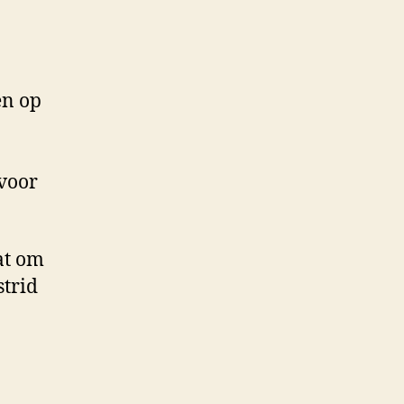
en op
rvoor
at om
strid