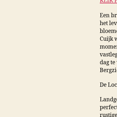
KLIK 
Een br
het lev
bloeme
Cuijk 
moment
vastle
dag te
Bergzi
De Loc
Landgo
perfec
rustig