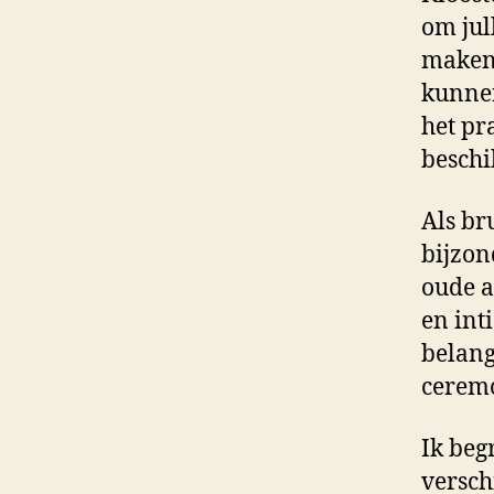
om jul
maken.
kunnen
het pr
beschi
Als br
bijzon
oude a
en int
belang
ceremo
Ik beg
versch