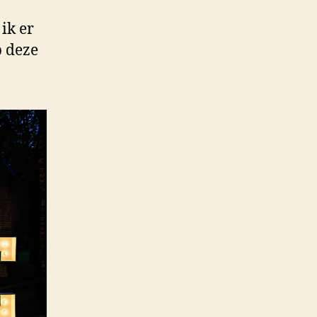
ik er
p deze