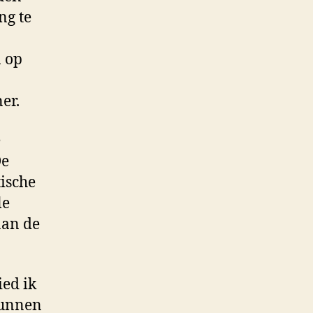
ng te
n op
er.
e
De
tische
le
aan de
ied ik
kunnen