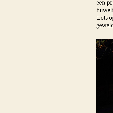
een pr
huweli
trots 
geweld