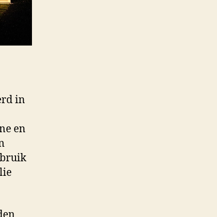
erd in
rne en
en
ebruik
lie
den