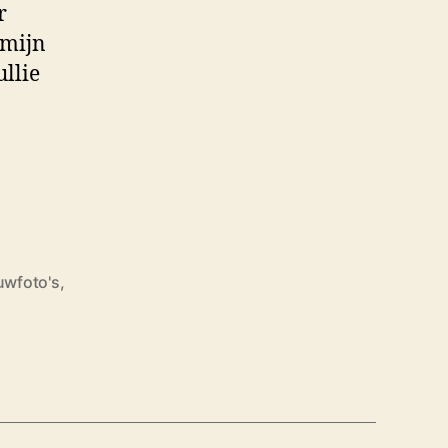
r
 mijn
ullie
ouwfoto's
,