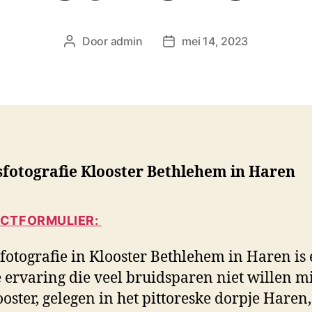
Door
admin
mei 14, 2023
B
B
e
e
r
r
i
i
c
c
h
h
t
t
a
d
sfotografie Klooster Bethlehem in Haren
u
a
t
t
e
u
CTFORMULIER:
u
m
r
fotografie in Klooster Bethlehem in Haren is
 ervaring die veel bruidsparen niet willen m
ooster, gelegen in het pittoreske dorpje Haren,