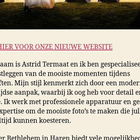
HIER VOOR ONZE NIEUWE WEBSITE
aam is Astrid Termaat en ik ben gespecialise
stleggen van de mooiste momenten tijdens
ften. Mijn stijl kenmerkt zich door een mode
ijdse aanpak, waarbij ik oog heb voor detail 
. Ik werk met professionele apparatuur en g
xpertise om de mooiste foto’s te maken die jul
ltijd kunnen koesteren.
er Bethlehem in Haren biedt vele mogelijkhe