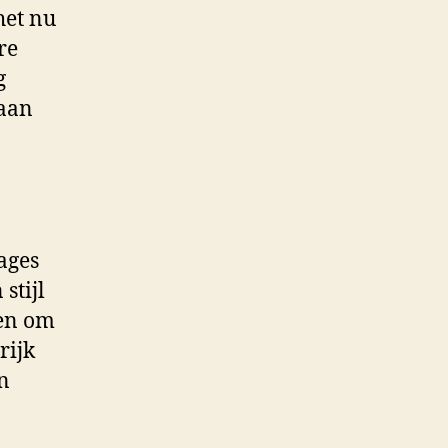
 het nu
re
g
 aan
ages
stijl
ten om
rijk
n