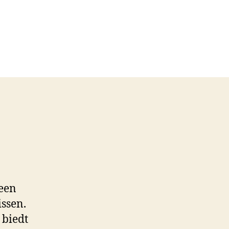
 een
issen.
 biedt