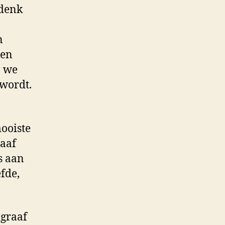
 denk
n
ren
n we
 wordt.
ooiste
raaf
s aan
efde,
ograaf