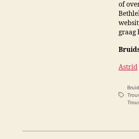
of ove
Bethle
websit
graag 
Bruid
Astrid
Brui
Trou
T
Trou
a
g
s