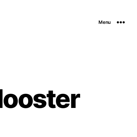
Menu
looster