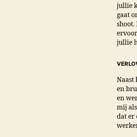
jullie 
gaat o
shoot.
ervoor
jullie
VERLO
Naast 
en bru
en wer
mij al
dat er
werken