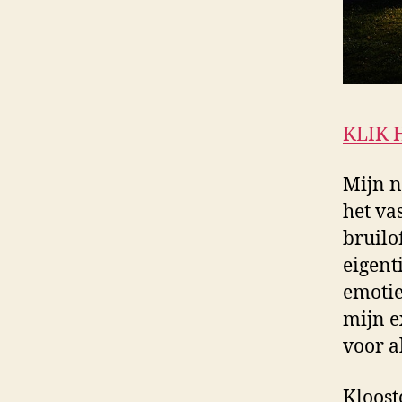
KLIK 
Mijn n
het va
bruilo
eigent
emotie
mijn e
voor a
Kloost