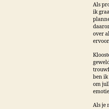
Als pr
ik gra
planne
daarom
over a
ervoor
Kloost
geweld
trouwf
ben ik
om jull
emoti
Als je