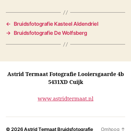
s
←
Bruidsfotografie Kasteel Aldendriel
→
Bruidsfotografie De Wolfsberg
Astrid Termaat Fotografie Looiersgaarde 4b
5431XD Cuijk
www.astridtermaat.nl
© 2026
Astrid Termaat Bruidsfotografie
Omhoog
↑