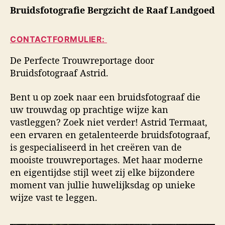
i
Bruidsfotografie Bergzicht de Raaf Landgoed
h
h
d
t
t
s
a
d
f
CONTACTFORMULIER:
u
a
o
t
t
t
De Perfecte Trouwreportage door
e
u
o
Bruidsfotograaf Astrid.
u
m
g
r
r
Bent u op zoek naar een bruidsfotograaf die
a
uw trouwdag op prachtige wijze kan
f
vastleggen? Zoek niet verder! Astrid Termaat,
i
een ervaren en getalenteerde bruidsfotograaf,
e
is gespecialiseerd in het creëren van de
mooiste trouwreportages. Met haar moderne
en eigentijdse stijl weet zij elke bijzondere
moment van jullie huwelijksdag op unieke
wijze vast te leggen.