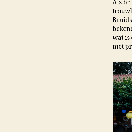
Als br
trouwl
Bruids
bekend
wat is
met pr