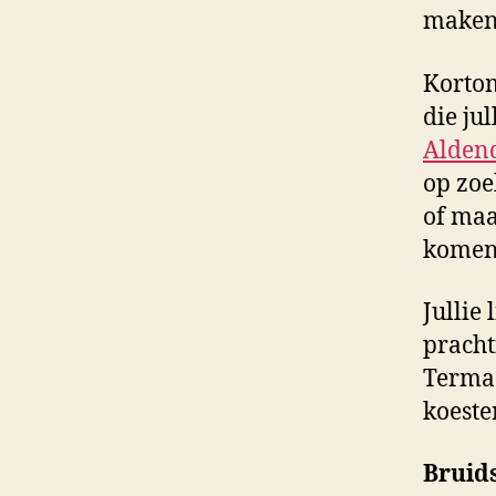
maken
Kortom
die ju
Aldend
op zoe
of maa
komen 
Jullie
pracht
Termaa
koeste
Bruids