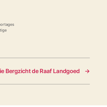
portages
tige
ie Bergzicht de Raaf Landgoed
→