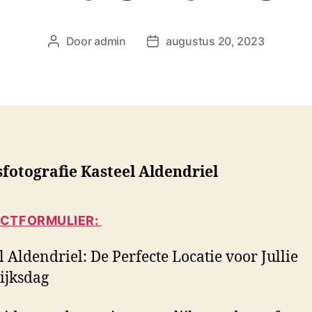
Door
admin
augustus 20, 2023
B
B
e
e
r
r
i
i
c
c
h
h
t
t
a
d
fotografie Kasteel Aldendriel
u
a
t
t
e
u
CTFORMULIER:
u
m
r
l Aldendriel: De Perfecte Locatie voor Jullie
ijksdag