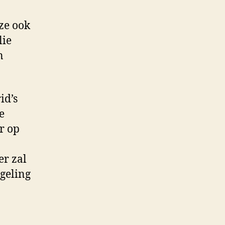
ze ook
lie
n
id’s
e
er op
er zal
egeling