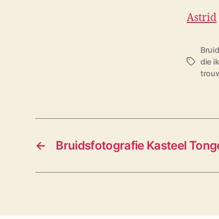
Astrid
Bruid
die i
T
trou
a
g
s
←
Bruidsfotografie Kasteel Tong