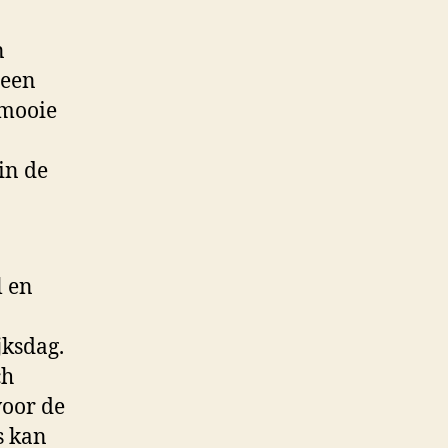
n
 een
 mooie
in de
l en
jksdag.
ch
voor de
s kan