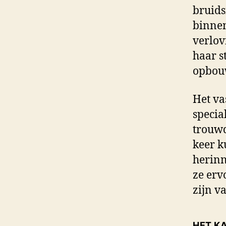
bruidsf
binnen
verlov
haar s
opbouw
Het va
special
trouwda
keer k
herinn
ze erv
zijn va
HET K