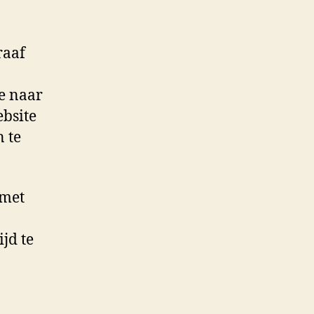
raaf
ie naar
ebsite
 te
 met
jd te