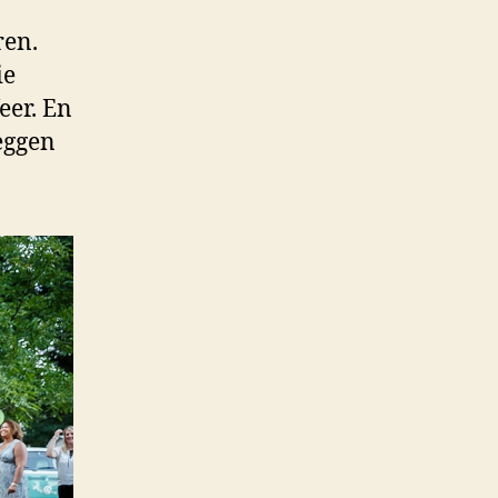
ren.
ie
eer. En
eggen