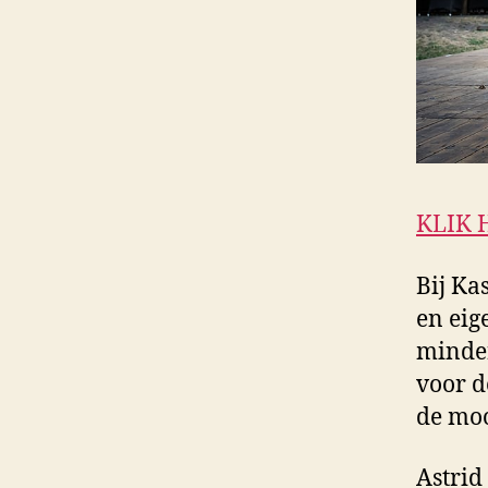
KLIK 
Bij Ka
en eig
minder
voor d
de moo
Astrid