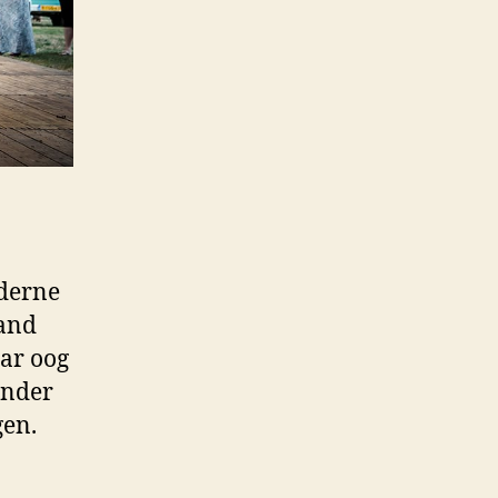
oderne
mand
ar oog
ander
gen.