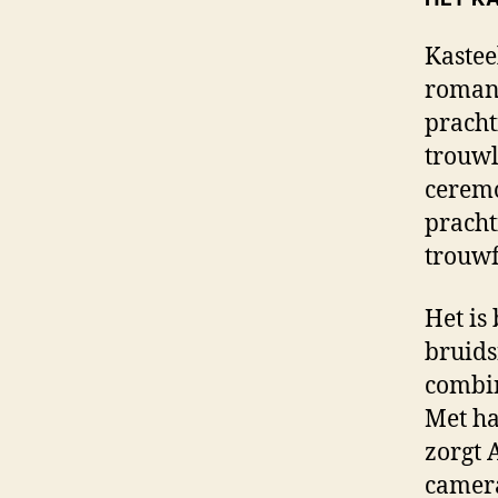
Kastee
romant
pracht
trouwl
ceremo
pracht
trouwf
Het is
bruids
combin
Met ha
zorgt 
camera