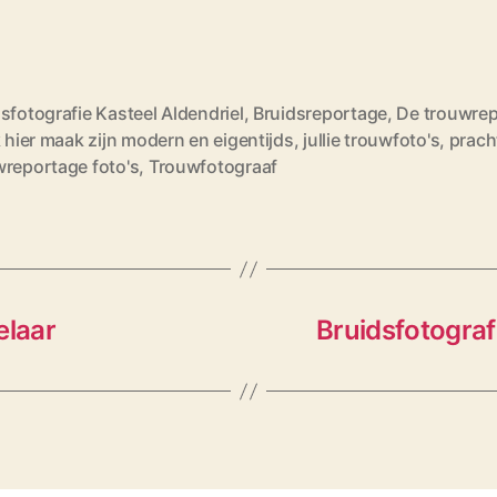
sfotografie Kasteel Aldendriel
,
Bruidsreportage
,
De trouwre
k hier maak zijn modern en eigentijds
,
jullie trouwfoto's
,
prach
wreportage foto's
,
Trouwfotograaf
elaar
Bruidsfotograf