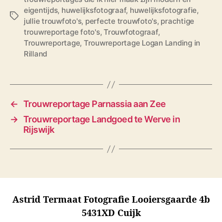
eigentijds
,
huwelijksfotograaf
,
huwelijksfotografie
,
T
jullie trouwfoto's
,
perfecte trouwfoto's
,
prachtige
a
trouwreportage foto's
,
Trouwfotograaf
,
g
Trouwreportage
,
Trouwreportage Logan Landing in
s
Rilland
←
Trouwreportage Parnassia aan Zee
→
Trouwreportage Landgoed te Werve in
Rijswijk
Astrid Termaat Fotografie Looiersgaarde 4b
5431XD Cuijk