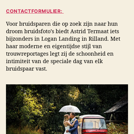
i
a
d
d
CONTACTFORMULIER:
u
a
s
t
t
f
Voor bruidsparen die op zoek zijn naar hun
e
u
o
droom bruidsfoto’s biedt Astrid Termaat iets
u
m
t
bijzonders in Logan Landing in Rilland. Met
r
o
haar moderne en eigentijdse stijl van
g
trouwreportages legt zij de schoonheid en
r
a
intimiteit van de speciale dag van elk
f
bruidspaar vast.
i
e