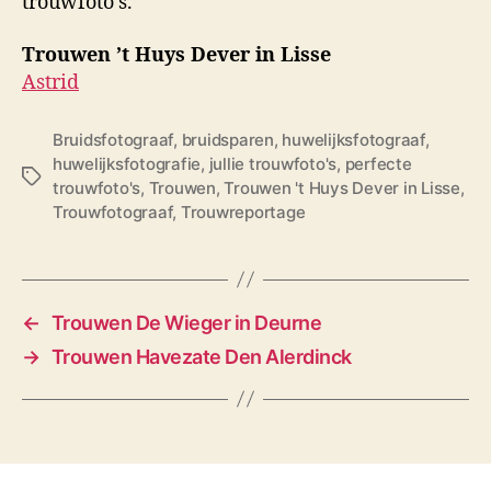
trouwfoto’s.
Trouwen ’t Huys Dever in Lisse
Astrid
Bruidsfotograaf
,
bruidsparen
,
huwelijksfotograaf
,
huwelijksfotografie
,
jullie trouwfoto's
,
perfecte
T
trouwfoto's
,
Trouwen
,
Trouwen 't Huys Dever in Lisse
,
a
Trouwfotograaf
,
Trouwreportage
g
s
←
Trouwen De Wieger in Deurne
→
Trouwen Havezate Den Alerdinck