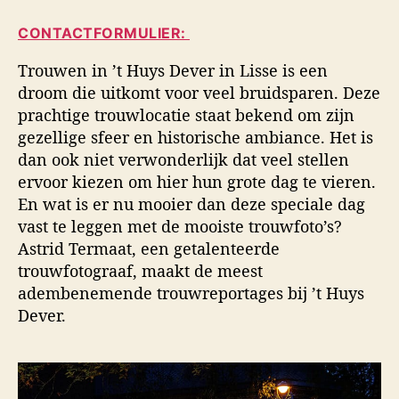
i
a
d
d
CONTACTFORMULIER:
u
a
s
t
t
f
Trouwen in ’t Huys Dever in Lisse is een
e
u
o
droom die uitkomt voor veel bruidsparen. Deze
u
m
t
prachtige trouwlocatie staat bekend om zijn
r
o
gezellige sfeer en historische ambiance. Het is
g
dan ook niet verwonderlijk dat veel stellen
r
a
ervoor kiezen om hier hun grote dag te vieren.
f
En wat is er nu mooier dan deze speciale dag
i
vast te leggen met de mooiste trouwfoto’s?
e
Astrid Termaat, een getalenteerde
trouwfotograaf, maakt de meest
adembenemende trouwreportages bij ’t Huys
Dever.