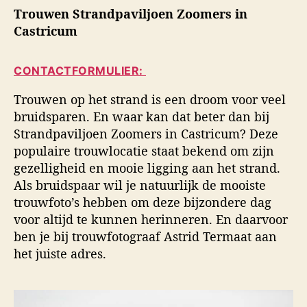
i
Trouwen Strandpaviljoen Zoomers in
h
h
d
t
t
Castricum
s
a
d
f
u
a
o
CONTACTFORMULIER:
t
t
t
e
u
o
Trouwen op het strand is een droom voor veel
u
m
g
bruidsparen. En waar kan dat beter dan bij
r
r
Strandpaviljoen Zoomers in Castricum? Deze
a
populaire trouwlocatie staat bekend om zijn
f
gezelligheid en mooie ligging aan het strand.
i
e
Als bruidspaar wil je natuurlijk de mooiste
trouwfoto’s hebben om deze bijzondere dag
voor altijd te kunnen herinneren. En daarvoor
ben je bij trouwfotograaf Astrid Termaat aan
het juiste adres.