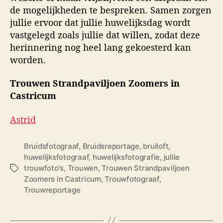
de mogelijkheden te bespreken. Samen zorgen
jullie ervoor dat jullie huwelijksdag wordt
vastgelegd zoals jullie dat willen, zodat deze
herinnering nog heel lang gekoesterd kan
worden.
Trouwen Strandpaviljoen Zoomers in
Castricum
Astrid
Bruidsfotograaf
,
Bruidsreportage
,
bruiloft
,
huwelijksfotograaf
,
huwelijksfotografie
,
jullie
trouwfoto's
,
Trouwen
,
Trouwen Strandpaviljoen
T
Zoomers in Castricum
,
Trouwfotograaf
,
a
Trouwreportage
g
s