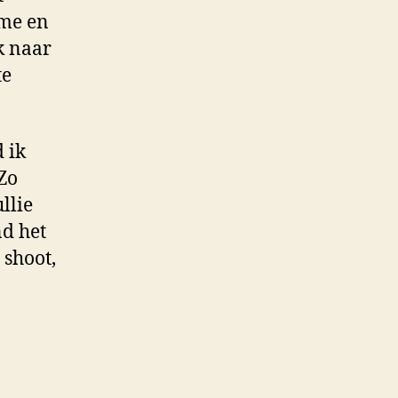
rme en
k naar
te
 ik
Zo
llie
nd het
 shoot,