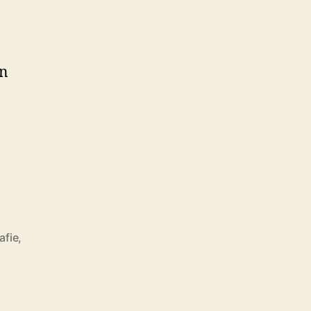
jn
afie
,