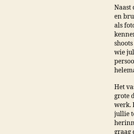
Naast 
en bru
als fo
kennen
shoots
wie jul
persoo
helemaa
Het va
grote 
werk. 
jullie
herinn
graag 