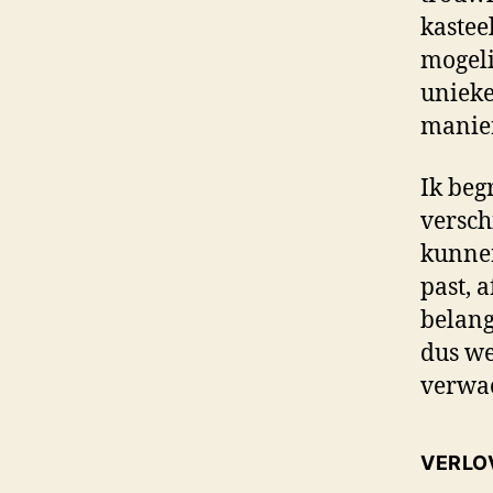
kastee
mogeli
unieke
manier
Ik beg
versch
kunnen
past, 
belang
dus we
verwac
VERLO