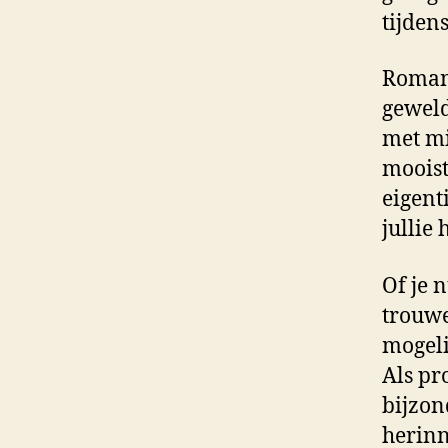
tijden
Romant
geweld
met mi
mooist
eigent
jullie
Of je n
trouwe
mogeli
Als pr
bijzon
herinn