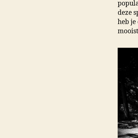
popula
deze s
heb je
mooist