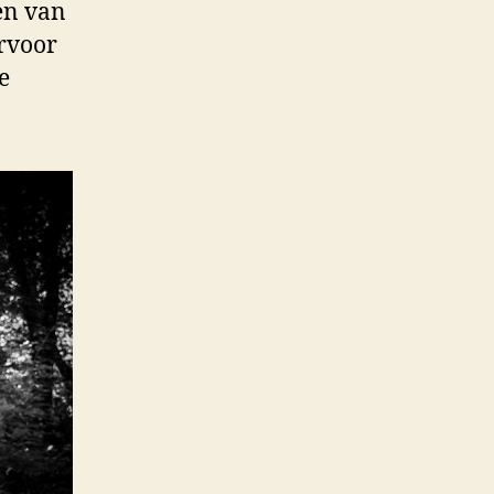
en van
arvoor
e