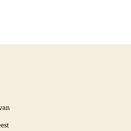
 van
eest