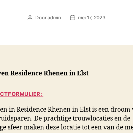
Door
admin
mei 17, 2023
B
B
e
e
r
r
i
i
c
c
h
h
t
t
a
d
en Residence Rhenen in Elst
u
a
t
t
e
u
CTFORMULIER:
u
m
r
n in Residence Rhenen in Elst is een droom
ruidsparen. De prachtige trouwlocaties en de
ige sfeer maken deze locatie tot een van de m