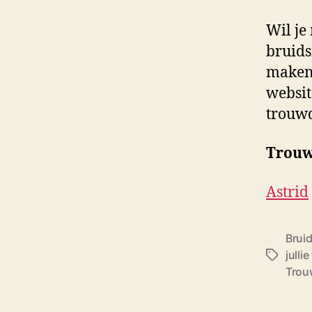
Wil je
bruids
maken?
websit
trouwd
Trouw
Astrid
Brui
julli
T
Trou
a
g
s