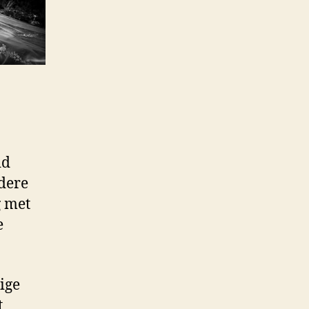
id
ndere
g met
e
ige
t