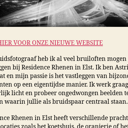
HIER VOOR ONZE NIEUWE WEBSITE
uidsfotograaf heb ik al veel bruiloften mogen
ggen bij Residence Rhenen in Elst. Ik ben Astr
t en mijn passie is het vastleggen van bijzo
en op een eigentijdse manier. Ik werk graa
lijk licht en probeer ongedwongen beelden t
n waarin jullie als bruidspaar centraal staan.
nce Rhenen in Elst heeft verschillende pracht
ocaties zoals het koetshuis, de oranjerie of he