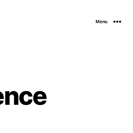
Menu
ence