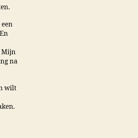
ten.
 een
 En
. Mijn
ang na
m wilt
aken.