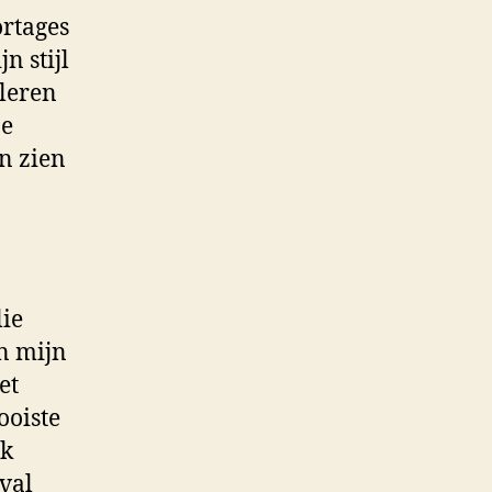
ortages
n stijl
 leren
ze
n zien
lie
an mijn
et
ooiste
rk
pval