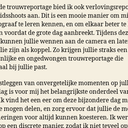
de trouwreportage bied ik ook verlovingsrep
idsshoots aan. Dit is een mooie manier om mij
tograaf te leren kennen, en om elkaar beter te
 voordat de grote dag aanbreekt. Tijdens de
 kunnen jullie wennen aan de camera en late
lie zijn als koppel. Zo krijgen jullie straks een
nlijke en ongedwongen trouwreportage die
l bij jullie past.
stleggen van onvergetelijke momenten op jul
dag is voor mij het belangrijkste onderdeel v
Ik vind het een eer om deze bijzondere dag m
 te mogen delen, en zorg ervoor dat jullie de m
eringen voor altijd kunnen koesteren. Ik we
op een discrete manier, zodat ik niet teveel o