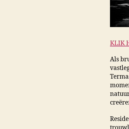
KLIK 
Als br
vastle
Termaa
moment
natuur
creëre
Reside
trouwl