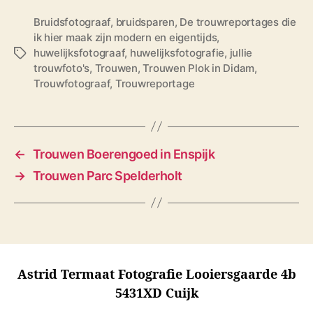
Bruidsfotograaf
,
bruidsparen
,
De trouwreportages die
ik hier maak zijn modern en eigentijds
,
huwelijksfotograaf
,
huwelijksfotografie
,
jullie
T
trouwfoto's
,
Trouwen
,
Trouwen Plok in Didam
,
a
Trouwfotograaf
,
Trouwreportage
g
s
←
Trouwen Boerengoed in Enspijk
→
Trouwen Parc Spelderholt
Astrid Termaat Fotografie Looiersgaarde 4b
5431XD Cuijk