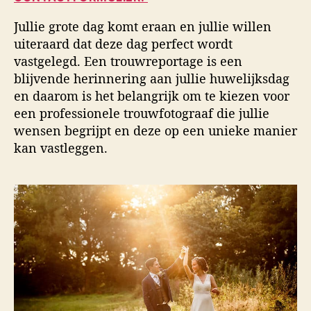
u
a
i
t
t
d
Jullie grote dag komt eraan en jullie willen
e
u
s
uiteraard dat deze dag perfect wordt
u
m
f
vastgelegd. Een trouwreportage is een
r
o
blijvende herinnering aan jullie huwelijksdag
t
o
en daarom is het belangrijk om te kiezen voor
g
een professionele trouwfotograaf die jullie
r
wensen begrijpt en deze op een unieke manier
a
kan vastleggen.
f
i
e