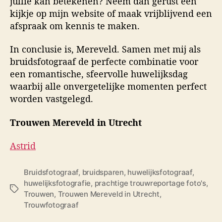
jullie kan betekenen? Neem dan gerust een
kijkje op mijn website of maak vrijblijvend een
afspraak om kennis te maken.
In conclusie is, Mereveld. Samen met mij als
bruidsfotograaf de perfecte combinatie voor
een romantische, sfeervolle huwelijksdag
waarbij alle onvergetelijke momenten perfect
worden vastgelegd.
Trouwen Mereveld in Utrecht
Astrid
Bruidsfotograaf
,
bruidsparen
,
huwelijksfotograaf
,
huwelijksfotografie
,
prachtige trouwreportage foto's
,
T
Trouwen
,
Trouwen Mereveld in Utrecht
,
a
Trouwfotograaf
g
s