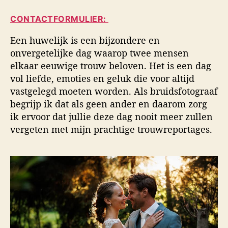
i
a
d
d
CONTACTFORMULIER:
u
a
s
t
t
f
Een huwelijk is een bijzondere en
e
u
o
onvergetelijke dag waarop twee mensen
u
m
t
elkaar eeuwige trouw beloven. Het is een dag
r
o
vol liefde, emoties en geluk die voor altijd
g
vastgelegd moeten worden. Als bruidsfotograaf
r
a
begrijp ik dat als geen ander en daarom zorg
f
ik ervoor dat jullie deze dag nooit meer zullen
i
vergeten met mijn prachtige trouwreportages.
e