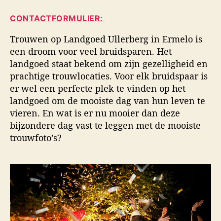
i
a
d
d
CONTACTFORMULIER:
u
a
s
t
t
f
Trouwen op Landgoed Ullerberg in Ermelo is
e
u
o
een droom voor veel bruidsparen. Het
u
m
t
landgoed staat bekend om zijn gezelligheid en
r
o
prachtige trouwlocaties. Voor elk bruidspaar is
g
er wel een perfecte plek te vinden op het
r
a
landgoed om de mooiste dag van hun leven te
f
vieren. En wat is er nu mooier dan deze
i
bijzondere dag vast te leggen met de mooiste
e
trouwfoto’s?