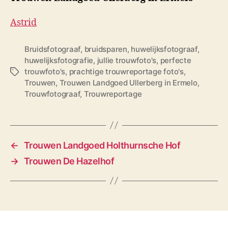
Astrid
Bruidsfotograaf
,
bruidsparen
,
huwelijksfotograaf
,
huwelijksfotografie
,
jullie trouwfoto's
,
perfecte
trouwfoto's
,
prachtige trouwreportage foto's
,
T
Trouwen
,
Trouwen Landgoed Ullerberg in Ermelo
,
a
Trouwfotograaf
,
Trouwreportage
g
s
←
Trouwen Landgoed Holthurnsche Hof
→
Trouwen De Hazelhof