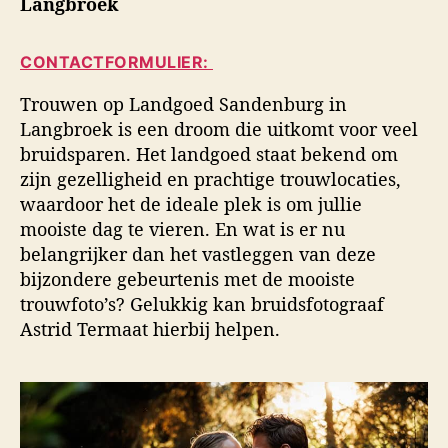
Langbroek
i
a
d
d
u
a
s
CONTACTFORMULIER:
t
t
f
e
u
o
Trouwen op Landgoed Sandenburg in
u
m
t
Langbroek is een droom die uitkomt voor veel
r
o
bruidsparen. Het landgoed staat bekend om
g
zijn gezelligheid en prachtige trouwlocaties,
r
a
waardoor het de ideale plek is om jullie
f
mooiste dag te vieren. En wat is er nu
i
belangrijker dan het vastleggen van deze
e
bijzondere gebeurtenis met de mooiste
trouwfoto’s? Gelukkig kan bruidsfotograaf
Astrid Termaat hierbij helpen.