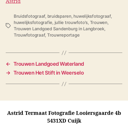
Astrid
Bruidsfotograaf
,
bruidsparen
,
huwelijksfotograaf
,
huwelijksfotografie
,
jullie trouwfoto's
,
Trouwen
,
T
Trouwen Landgoed Sandenburg in Langbroek
,
a
Trouwfotograaf
,
Trouwreportage
g
s
←
Trouwen Landgoed Waterland
→
Trouwen Het Stift in Weerselo
Astrid Termaat Fotografie Looiersgaarde 4b
5431XD Cuijk