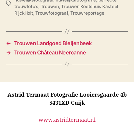
T
trouwfoto's
,
Trouwen
,
Trouwen Koetshuis Kasteel
a
RijckHolt
,
Trouwfotograaf
,
Trouwreportage
g
s
←
Trouwen Landgoed Bleijenbeek
→
Trouwen Château Neercanne
Astrid Termaat Fotografie Looiersgaarde 4b
5431XD Cuijk
www.astridtermaat.nl