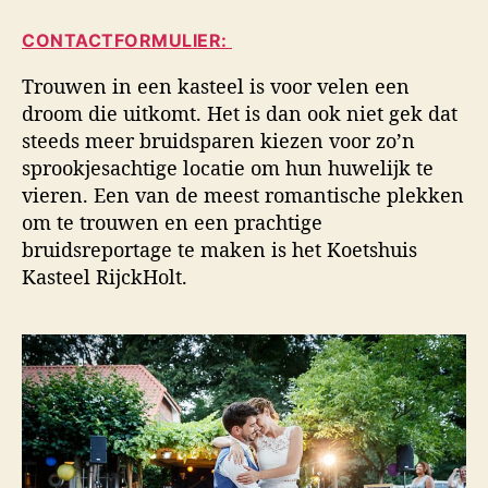
i
a
d
d
CONTACTFORMULIER:
u
a
s
t
t
f
Trouwen in een kasteel is voor velen een
e
u
o
droom die uitkomt. Het is dan ook niet gek dat
u
m
t
steeds meer bruidsparen kiezen voor zo’n
r
o
sprookjesachtige locatie om hun huwelijk te
g
vieren. Een van de meest romantische plekken
r
a
om te trouwen en een prachtige
f
bruidsreportage te maken is het Koetshuis
i
Kasteel RijckHolt.
e