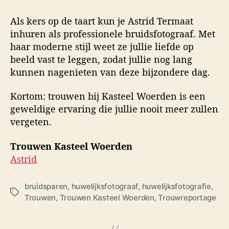
Als kers op de taart kun je Astrid Termaat
inhuren als professionele bruidsfotograaf. Met
haar moderne stijl weet ze jullie liefde op
beeld vast te leggen, zodat jullie nog lang
kunnen nagenieten van deze bijzondere dag.
Kortom: trouwen bij Kasteel Woerden is een
geweldige ervaring die jullie nooit meer zullen
vergeten.
Trouwen Kasteel Woerden
Astrid
bruidsparen
,
huwelijksfotograaf
,
huwelijksfotografie
,
T
Trouwen
,
Trouwen Kasteel Woerden
,
Trouwreportage
a
g
s