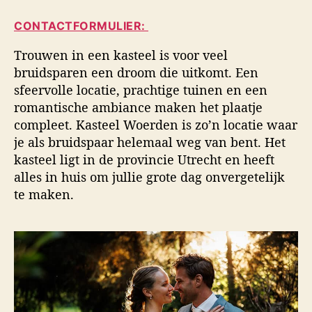
i
a
d
d
CONTACTFORMULIER:
u
a
s
t
t
f
Trouwen in een kasteel is voor veel
e
u
o
bruidsparen een droom die uitkomt. Een
u
m
t
sfeervolle locatie, prachtige tuinen en een
r
o
romantische ambiance maken het plaatje
g
compleet. Kasteel Woerden is zo’n locatie waar
r
a
je als bruidspaar helemaal weg van bent. Het
f
kasteel ligt in de provincie Utrecht en heeft
i
alles in huis om jullie grote dag onvergetelijk
e
te maken.