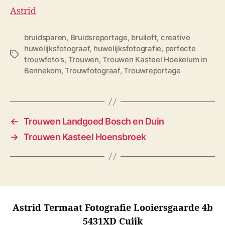
Astrid
bruidsparen
,
Bruidsreportage
,
bruiloft
,
creative
huwelijksfotograaf
,
huwelijksfotografie
,
perfecte
T
trouwfoto's
,
Trouwen
,
Trouwen Kasteel Hoekelum in
a
Bennekom
,
Trouwfotograaf
,
Trouwreportage
g
s
←
Trouwen Landgoed Bosch en Duin
→
Trouwen Kasteel Hoensbroek
Astrid Termaat Fotografie Looiersgaarde 4b
5431XD Cuijk