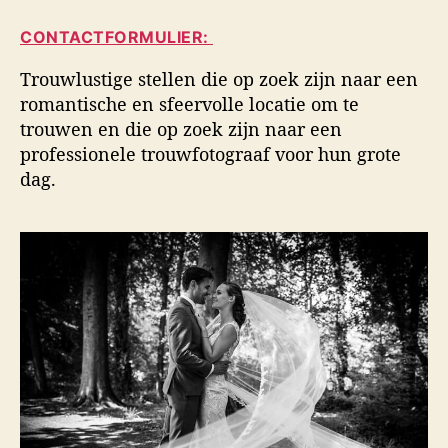
i
a
d
d
CONTACTFORMULIER:
u
a
s
t
t
f
Trouwlustige stellen die op zoek zijn naar een
e
u
o
romantische en sfeervolle locatie om te
u
m
t
trouwen en die op zoek zijn naar een
r
o
professionele trouwfotograaf voor hun grote
g
dag.
r
a
f
i
e