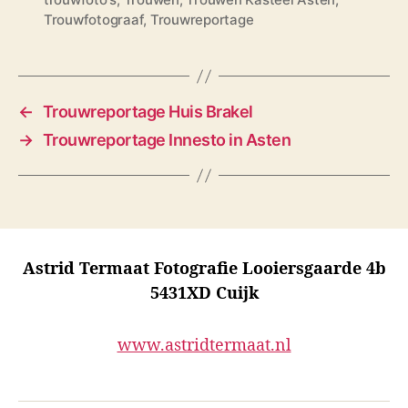
a
Trouwfotograaf
,
Trouwreportage
g
s
←
Trouwreportage Huis Brakel
→
Trouwreportage Innesto in Asten
Astrid Termaat Fotografie Looiersgaarde 4b
5431XD Cuijk
www.astridtermaat.nl