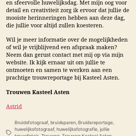
en sfeervolle huwelijksdag. Met mijn oog voor
detail en creativiteit zorg ik ervoor dat jullie de
mooiste herinneringen hebben aan deze dag,
die jullie voor altijd zullen koesteren.
Wil je meer informatie over de mogelijkheden
of wil je vrijblijvend een afspraak maken?
Neem dan gerust contact met mij op via mijn
website. Ik kijk ernaar uit om jullie te
ontmoeten en samen te werken aan een
prachtige trouwreportage bij Kasteel Asten.
Trouwen Kasteel Asten
Astrid
Bruidsfotograaf
,
bruidsparen
,
Bruidsreportage
,
huwelijksfotograaf
,
huwelijksfotografie
,
jullie
T
trouwfoto's
,
Trouwen
,
Trouwen Kasteel Asten
,