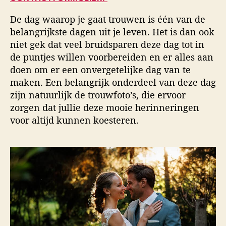
u
a
i
t
t
d
De dag waarop je gaat trouwen is één van de
e
u
s
belangrijkste dagen uit je leven. Het is dan ook
u
m
f
niet gek dat veel bruidsparen deze dag tot in
r
o
de puntjes willen voorbereiden en er alles aan
t
o
doen om er een onvergetelijke dag van te
g
maken. Een belangrijk onderdeel van deze dag
r
zijn natuurlijk de trouwfoto’s, die ervoor
a
zorgen dat jullie deze mooie herinneringen
f
voor altijd kunnen koesteren.
i
e