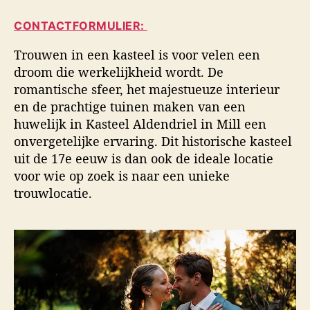
i
a
d
d
CONTACTFORMULIER:
u
a
s
t
t
f
Trouwen in een kasteel is voor velen een
e
u
o
droom die werkelijkheid wordt. De
u
m
t
romantische sfeer, het majestueuze interieur
r
o
en de prachtige tuinen maken van een
g
huwelijk in Kasteel Aldendriel in Mill een
r
a
onvergetelijke ervaring. Dit historische kasteel
f
uit de 17e eeuw is dan ook de ideale locatie
i
voor wie op zoek is naar een unieke
e
trouwlocatie.