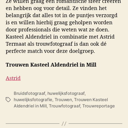
Ze willen graag een romantische sfeer creëren
en hebben oog voor detail. Ze vinden het
belangrijk dat alles tot in de puntjes verzorgd
is en willen hierbij graag geholpen worden
door professionals die weten wat ze doen.
Kasteel Aldendriel in combinatie met Astrid
Termaat als trouwfotograaf is dan ook dé
perfecte match voor deze doelgroep.
Trouwen Kasteel Aldendriel in Mill
Astrid
Bruidsfotograaf
,
huwelijksfotograaf
,
huwelijksfotografie
,
Trouwen
,
Trouwen Kasteel
T
Aldendriel in Mill
,
Trouwfotograaf
,
Trouwreportage
a
g
s