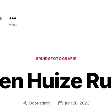
e
Menu
C
BRUIDSFOTOGRAFIE
a
t
en Huize Ru
e
g
o
r
i
e
Door
admin
juni 20, 2023
B
B
ë
e
e
n