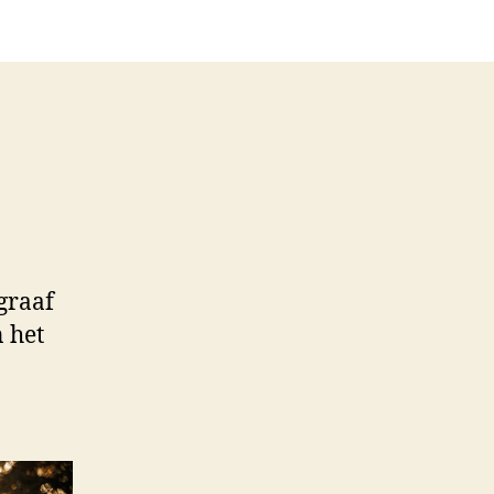
graaf
 het