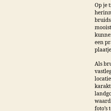
Op je 
herinn
bruids
mooist
kunnen
een pr
plaatj
Als br
vastle
locati
karakt
landgo
waardo
foto’s