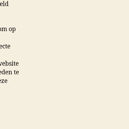
eld
oom op
ecte
website
eden te
eze