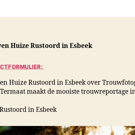
r
r
i
i
c
c
h
h
t
t
a
d
en Huize Rustoord in Esbeek
u
a
t
t
e
u
CTFORMULIER:
u
m
r
n Huize Rustoord in Esbeek over Trouwfoto
 Termaat maakt de mooiste trouwreportage in
Rustoord in Esbeek