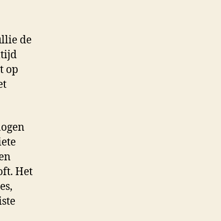
llie de
tijd
t op
et
mogen
iete
 en
ft. Het
es,
ste