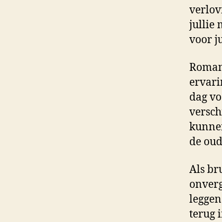
verlov
jullie
voor ju
Romant
ervari
dag vo
versch
kunnen
de oud
Als br
onverg
leggen
terug 