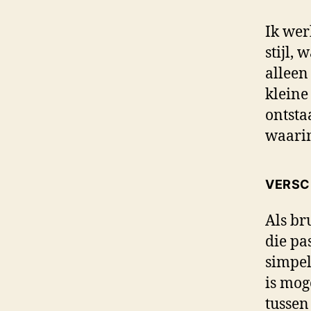
Ik wer
stijl, 
alleen
kleine
ontsta
waarin
VERSC
Als br
die pa
simpel
is moge
tussen