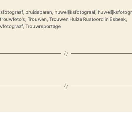
dsfotograaf
,
bruidsparen
,
huwelijksfotograaf
,
huwelijksfotogr
e trouwfoto's
,
Trouwen
,
Trouwen Huize Rustoord in Esbeek
,
wfotograaf
,
Trouwreportage