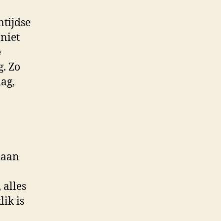
ntijdse
 niet
e
g. Zo
dag,
 aan
 alles
lik is