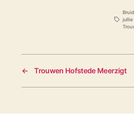
Brui
julli
T
Trou
a
g
s
←
Trouwen Hofstede Meerzigt