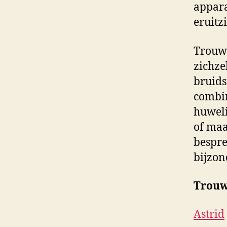
appara
eruitz
Trouw
zichze
bruids
combin
huweli
of maa
bespre
bijzon
Trouw
Astrid