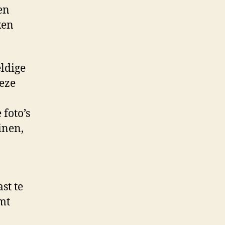
en
ken
ldige
deze
 foto’s
inen,
st te
omt