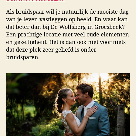
u
a
i
t
t
d
Als bruidspaar wil je natuurlijk de mooiste dag
e
u
s
van je leven vastleggen op beeld. En waar kan
u
m
f
dat beter dan bij De Wolfsberg in Groesbeek?
r
o
Een prachtige locatie met veel oude elementen
t
o
en gezelligheid. Het is dan ook niet voor niets
g
dat deze plek zeer geliefd is onder
r
bruidsparen.
a
f
i
e