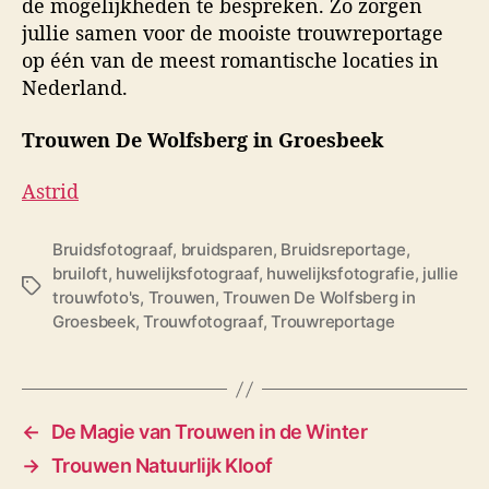
de mogelijkheden te bespreken. Zo zorgen
jullie samen voor de mooiste trouwreportage
op één van de meest romantische locaties in
Nederland.
Trouwen De Wolfsberg in Groesbeek
Astrid
Bruidsfotograaf
,
bruidsparen
,
Bruidsreportage
,
bruiloft
,
huwelijksfotograaf
,
huwelijksfotografie
,
jullie
T
trouwfoto's
,
Trouwen
,
Trouwen De Wolfsberg in
a
Groesbeek
,
Trouwfotograaf
,
Trouwreportage
g
s
←
De Magie van Trouwen in de Winter
→
Trouwen Natuurlijk Kloof