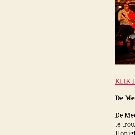
KLIK 
De Me
De Mee
te tro
Honigf