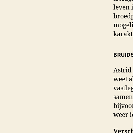
leven 
broedp
mogeli
karakt
BRUID
Astrid
weet a
vastle
samen 
bijvoo
weer i
Versc