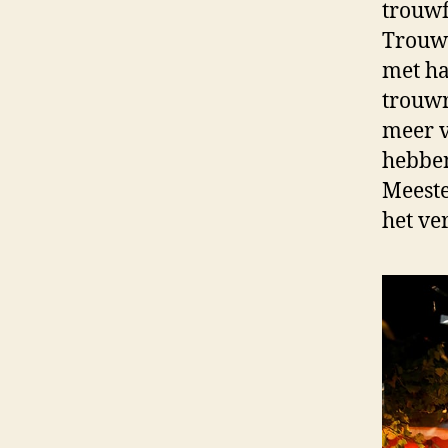
trouwf
Trouwf
met ha
trouwr
meer v
hebben
Meeste
het ve