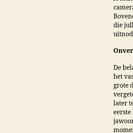
camera
Bovend
die ju
uitnod
Onver
De bel
het va
grote 
verget
later 
eerste
jawoor
moment