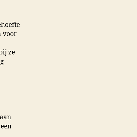
ehoefte
n voor
ij ze
ig
gaan
 een