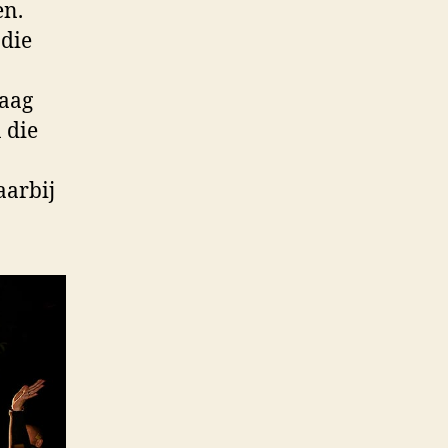
en.
 die
raag
 die
aarbij