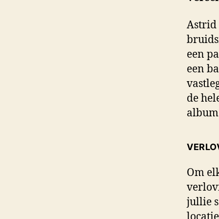
Astrid
bruids
een pa
een ba
vastle
de hel
album 
VERLO
Om elk
verlov
jullie
locati