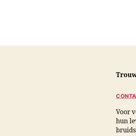
u
i
d
s
f
o
t
o
g
r
a
Trouw
f
i
e
CONTA
Voor v
hun le
bruids