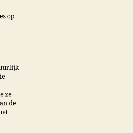
es op
uurlijk
ie
e ze
aan de
het