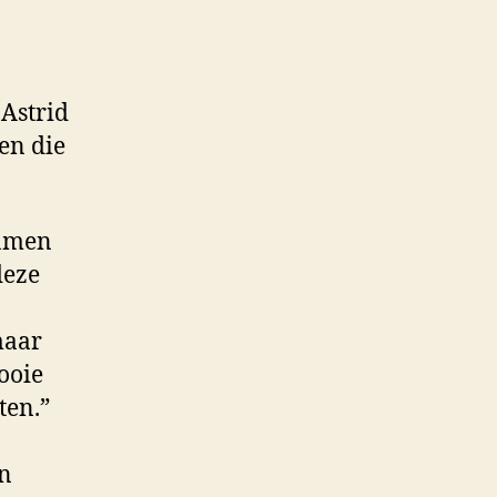
 Astrid
en die
samen
deze
maar
ooie
ten.”
en