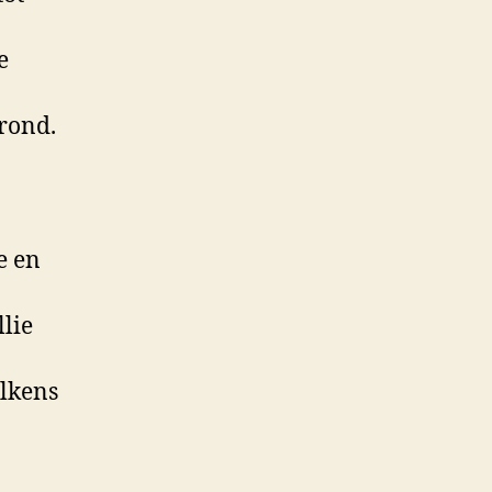
e
grond.
e en
llie
elkens