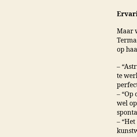
Ervar
Maar w
Termaa
op haa
– “Ast
te wer
perfec
– “Op 
wel op
sponta
– “Het
kunstw