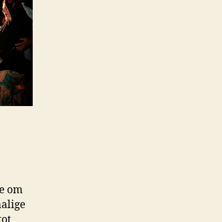
ie om
malige
tot