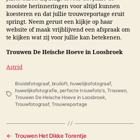
mooiste herinneringen voor altijd kunnen
koesteren en dat jullie trouwreportage eruit
springt. Neem gerust een kijkje op haar
website of maak vrijblijvend een afspraak om
te kijken wat zij voor jullie kan betekenen.
Trouwen De Heische Hoeve in Loosbroek
Astrid
Bruidsfotograaf
,
bruiloft
,
huwelijksfotograaf
,
huwelijksfotografie
,
perfecte trouwfoto's
,
Trouwen
,
T
Trouwen De Heische Hoeve in Loosbroek
,
a
Trouwfotograaf
,
Trouwreportage
g
s
←
Trouwen Het Dikke Torentje