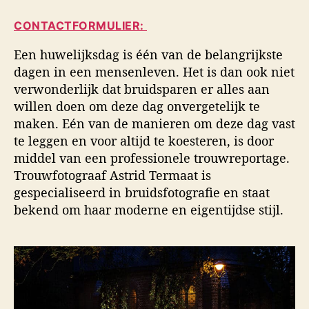
i
a
d
d
CONTACTFORMULIER:
u
a
s
t
t
f
Een huwelijksdag is één van de belangrijkste
e
u
o
dagen in een mensenleven. Het is dan ook niet
u
m
t
verwonderlijk dat bruidsparen er alles aan
r
o
willen doen om deze dag onvergetelijk te
g
maken. Eén van de manieren om deze dag vast
r
a
te leggen en voor altijd te koesteren, is door
f
middel van een professionele trouwreportage.
i
Trouwfotograaf Astrid Termaat is
e
gespecialiseerd in bruidsfotografie en staat
bekend om haar moderne en eigentijdse stijl.