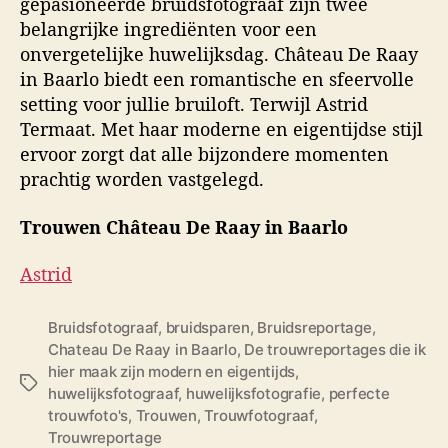
gepasioneerde bruidsfotograaf zijn twee
belangrijke ingrediënten voor een
onvergetelijke huwelijksdag. Château De Raay
in Baarlo biedt een romantische en sfeervolle
setting voor jullie bruiloft. Terwijl Astrid
Termaat. Met haar moderne en eigentijdse stijl
ervoor zorgt dat alle bijzondere momenten
prachtig worden vastgelegd.
Trouwen Château De Raay in Baarlo
Astrid
Bruidsfotograaf
,
bruidsparen
,
Bruidsreportage
,
Chateau De Raay in Baarlo
,
De trouwreportages die ik
hier maak zijn modern en eigentijds
,
T
huwelijksfotograaf
,
huwelijksfotografie
,
perfecte
a
trouwfoto's
,
Trouwen
,
Trouwfotograaf
,
g
Trouwreportage