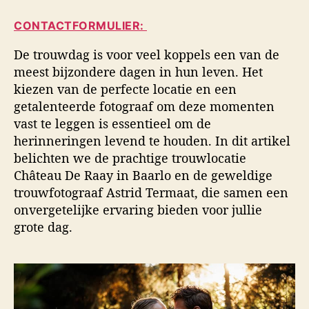
i
a
d
d
CONTACTFORMULIER:
u
a
s
t
t
f
De trouwdag is voor veel koppels een van de
e
u
o
meest bijzondere dagen in hun leven. Het
u
m
t
kiezen van de perfecte locatie en een
r
o
getalenteerde fotograaf om deze momenten
g
vast te leggen is essentieel om de
r
a
herinneringen levend te houden. In dit artikel
f
belichten we de prachtige trouwlocatie
i
Château De Raay in Baarlo en de geweldige
e
trouwfotograaf Astrid Termaat, die samen een
onvergetelijke ervaring bieden voor jullie
grote dag.