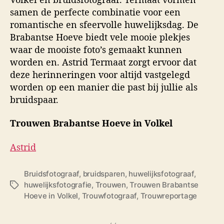
samen de perfecte combinatie voor een
romantische en sfeervolle huwelijksdag. De
Brabantse Hoeve biedt vele mooie plekjes
waar de mooiste foto’s gemaakt kunnen
worden en. Astrid Termaat zorgt ervoor dat
deze herinneringen voor altijd vastgelegd
worden op een manier die past bij jullie als
bruidspaar.
Trouwen Brabantse Hoeve in Volkel
Astrid
Bruidsfotograaf
,
bruidsparen
,
huwelijksfotograaf
,
huwelijksfotografie
,
Trouwen
,
Trouwen Brabantse
T
Hoeve in Volkel
,
Trouwfotograaf
,
Trouwreportage
a
g
s