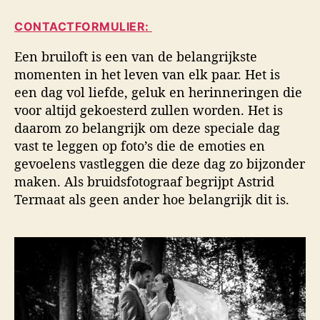
i
a
d
d
CONTACTFORMULIER:
u
a
s
t
t
f
Een bruiloft is een van de belangrijkste
e
u
o
momenten in het leven van elk paar. Het is
u
m
t
een dag vol liefde, geluk en herinneringen die
r
o
voor altijd gekoesterd zullen worden. Het is
g
daarom zo belangrijk om deze speciale dag
r
a
vast te leggen op foto’s die de emoties en
f
gevoelens vastleggen die deze dag zo bijzonder
i
maken. Als bruidsfotograaf begrijpt Astrid
e
Termaat als geen ander hoe belangrijk dit is.