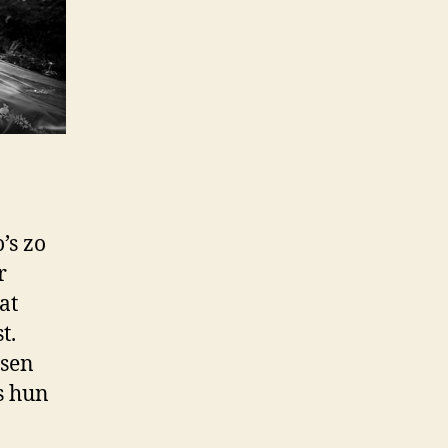
’s zo
r
at
t.
ssen
s hun