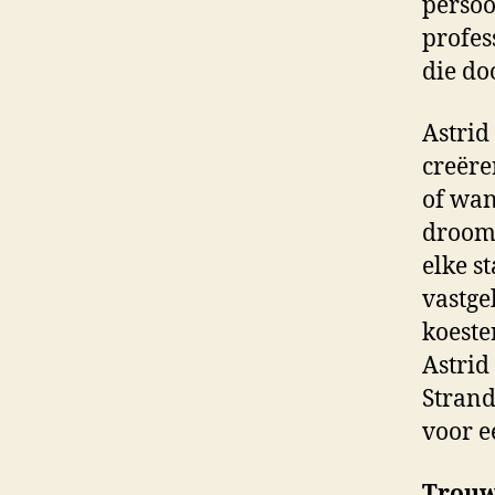
persoo
profes
die do
Astrid
creëre
of wan
droomhu
elke s
vastge
koeste
Astrid
Strand
voor e
Trouw