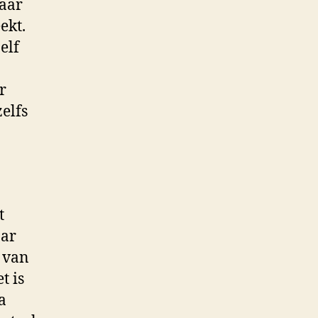
aar
ekt.
elf
r
elfs
t
aar
p van
t is
a