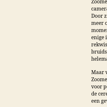
Zoomer
camera
Door z
meer o
moment
enige 
rekwis
bruids
helema
Maar v
Zoomer
voor p
de cer
een ge