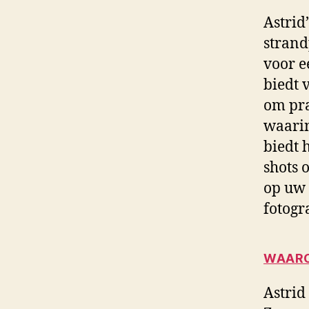
Astrid’
strand
voor e
biedt 
om pra
waarin
biedt 
shots 
op uw 
fotogr
WAARO
Astrid