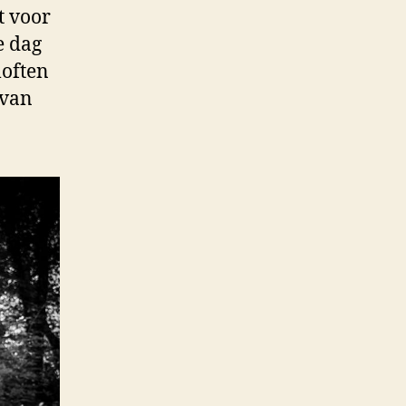
gt voor
e dag
loften
 van