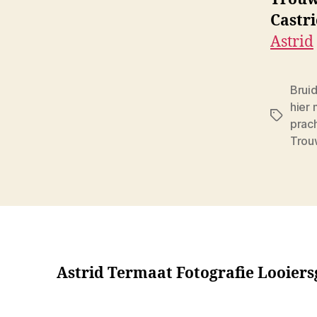
Castr
Astrid
Brui
hier 
Tags
prac
Trou
Astrid Termaat Fotografie Looier