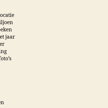
ocatie
iljoen
hoeken
et jaar
er
ing
oto’s
en