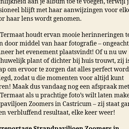
nlijkheid aan je album toe te voegen, terwijl j
sioneel blijft met haar aanwijzingen voor elk
or haar lens wordt genomen.
 Termaat houdt ervan mooie herinneringen t
n door middel van haar fotografie – ongeach
neer het evenement plaatsvindt! Of u nu uw
welijk plant of dichter bij huis trouwt, zij is
tap om ervoor te zorgen dat alles perfect word
legd, zodat u die momenten voor altijd kunt
ren! Maak dus vandaag nog een afspraak me
 Termaat als u prachtige foto’s wilt laten make
paviljoen Zoomers in Castricum – zij staat ga
en verbluffend resultaat, elke keer weer!
reportage Strandpaviljoen Zoomers in