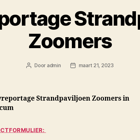
ortage Strand
Zoomers
Door
admin
maart 21, 2023
Berichtauteur
Berichtdatum
reportage Strandpaviljoen Zoomers in
icum
CTFORMULIER: