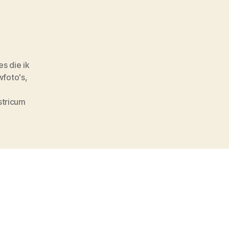
s die ik
uwfoto's
,
stricum