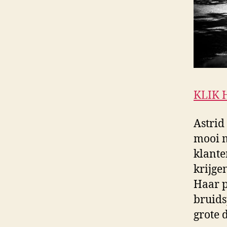
KLIK 
Astrid 
mooi m
klante
krijge
Haar p
bruids
grote 