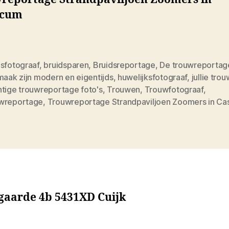
icum
dsfotograaf
,
bruidsparen
,
Bruidsreportage
,
De trouwreportage
maak zijn modern en eigentijds
,
huwelijksfotograaf
,
jullie tro
htige trouwreportage foto's
,
Trouwen
,
Trouwfotograaf
,
wreportage
,
Trouwreportage Strandpaviljoen Zoomers in Ca
sgaarde 4b 5431XD Cuijk