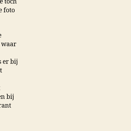
e toch
e foto
e
t waar
 er bij
t
t
n bij
rant