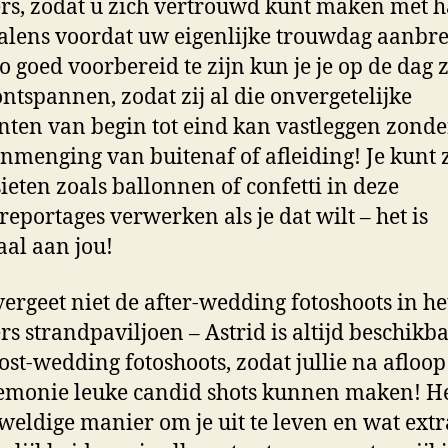
s, zodat u zich vertrouwd kunt maken met h
lens voordat uw eigenlijke trouwdag aanbre
o goed voorbereid te zijn kun je je op de dag z
ntspannen, zodat zij al die onvergetelijke
en van begin tot eind kan vastleggen zonde
inmenging van buitenaf of afleiding! Je kunt z
ieten zoals ballonnen of confetti in deze
reportages verwerken als je dat wilt – het is
al aan jou!
ergeet niet de after-wedding fotoshoots in he
s strandpaviljoen – Astrid is altijd beschikb
ost-wedding fotoshoots, zodat jullie na afloo
emonie leuke candid shots kunnen maken! He
weldige manier om je uit te leven en wat extr