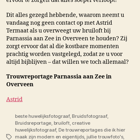
ervoor te zorgen dat alles soepel verloopt!
Dit alles gezegd hebbende, waarom neemt u
vandaag nog geen contact op met Astrid
Termaat als u overweegt uw bruiloft bij
Parnassia aan Zee in Overveen te houden? Zij
zorgt ervoor dat al die kostbare momenten
prachtig worden vastgelegd, zodat ze u voor
altijd bijblijven – dat willen we toch allemaal?
Trouwreportage Parnassia aan Zee in
Overveen
Astrid
beste huwelijksfotograaf
,
Bruidsfotograaf
,
Bruidsreportage
,
bruiloft
,
creative
huwelijksfotograaf
,
De trouwreportages die ik hier
maak zijn modern en eigentijds
,
jullie trouwfoto's
,
Tags