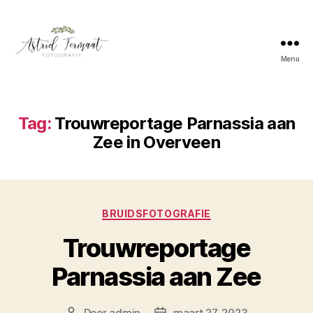
Menu
Astrid
Termaat
Bruidsfotografie
Tag:
Trouwreportage Parnassia aan
Zee in Overveen
Categorieën
BRUIDSFOTOGRAFIE
Trouwreportage
Parnassia aan Zee
Door
admin
maart 27, 2023