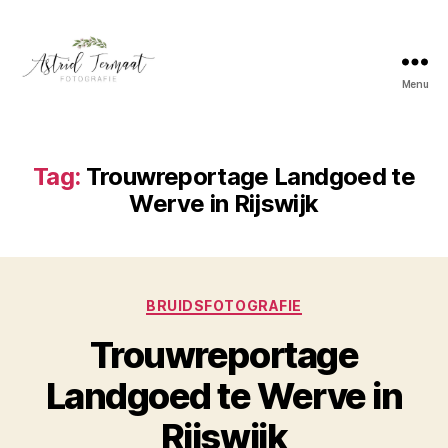
Menu
Astrid
Termaat
Bruidsfotografie
Tag:
Trouwreportage Landgoed te
Werve in Rijswijk
Categorieën
BRUIDSFOTOGRAFIE
Trouwreportage
Landgoed te Werve in
Rijswijk