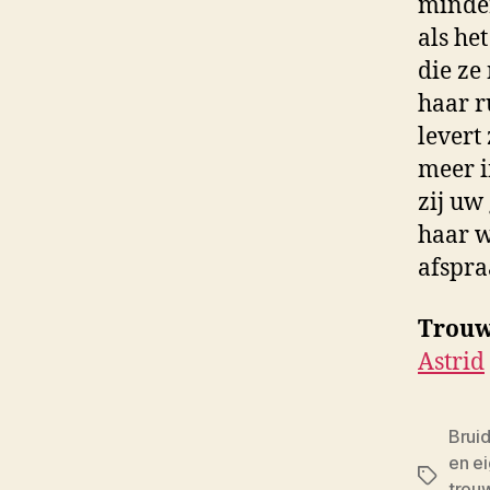
minder
als he
die ze
haar r
levert
meer i
zij uw
haar w
afspra
Trouw
Astrid
Brui
en ei
Tags
trou