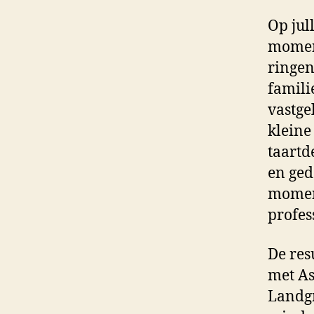
Op jull
moment
ringen
famili
vastge
kleine
taartd
en ged
moment
profes
De res
met As
Landgr