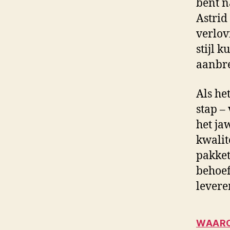
bent n
Astrid
verlov
stijl 
aanbre
Als het
stap –
het jaw
kwalit
pakket
behoef
levere
WAARO