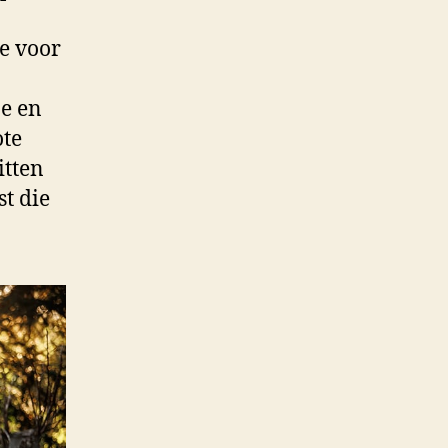
ie voor
ne en
ote
itten
st die