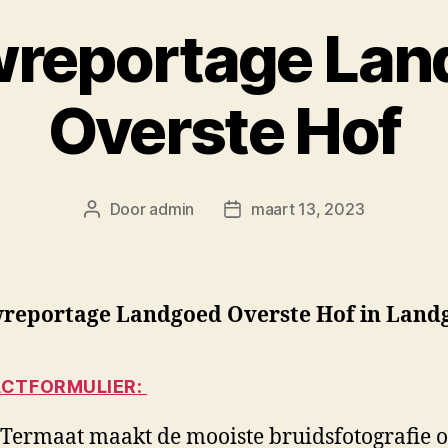
wreportage Lan
Overste Hof
Door
admin
maart 13, 2023
Berichtauteur
Berichtdatum
reportage Landgoed Overste Hof in Land
CTFORMULIER:
 Termaat maakt de mooiste bruidsfotografie o