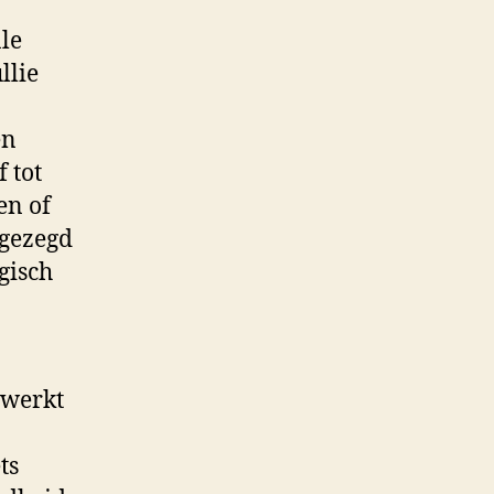
ale
llie
en
 tot
en of
 gezegd
gisch
nwerkt
ts