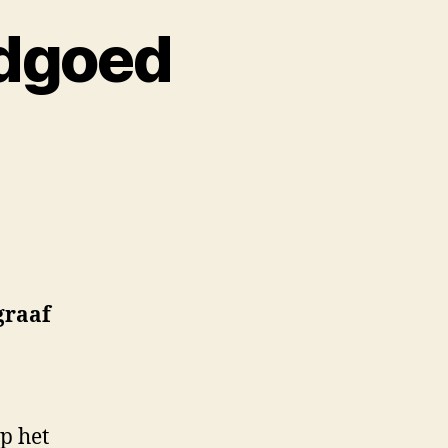
dgoed
graaf
p het