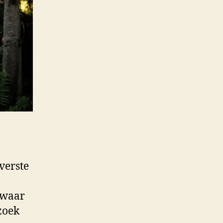
verste
 waar
zoek