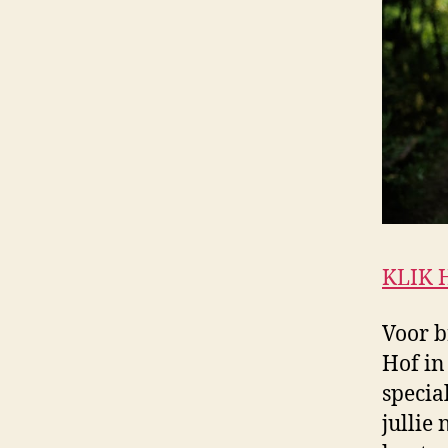
KLIK 
Voor b
Hof in
specia
jullie