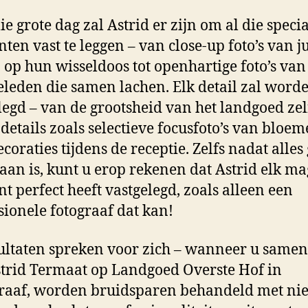
ie grote dag zal Astrid er zijn om al die speci
en vast te leggen – van close-up foto’s van ju
 op hun wisseldoos tot openhartige foto’s van
eleden die samen lachen. Elk detail zal word
legd – van de grootsheid van het landgoed zelf
 details zoals selectieve focusfoto’s van bloem
ecoraties tijdens de receptie. Zelfs nadat alles
aan is, kunt u erop rekenen dat Astrid elk ma
 perfect heeft vastgelegd, zoals alleen een
sionele fotograaf dat kan!
ultaten spreken voor zich – wanneer u same
trid Termaat op Landgoed Overste Hof in
aaf, worden bruidsparen behandeld met nie