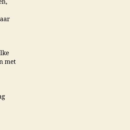
en,
haar
elke
en met
ag