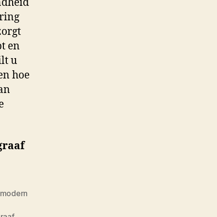
ndheid
ring
zorgt
pt en
lt u
en hoe
dan
e
graaf
n modern
raaf
,