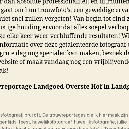
 dan absolute professionaliteit en uitmunte
t gaat om hun trouwfoto’s; een geweldige erva
 niet snel zullen vergeten! Van begin tot eind 
ustige houding ervoor dat alles soepel verloo
 ze elke keer weer verbluffende resultaten! Wi
nformatie over deze getalenteerde fotograaf 
 grote dag nog specialer kan maken, bezoek 
ebsite of maak vandaag nog een vrijblijvend
ak!
reportage Landgoed Overste Hof in Land
dsfotograaf
,
bruiloft
,
De trouwreportages die ik hier maak zij
gentijds
,
feest
,
huwelijksfotograaf
,
huwelijksfotografie
,
jullie
wfoto's
,
locatie
,
prachtige trouwreportage foto's
,
Trouwfotog