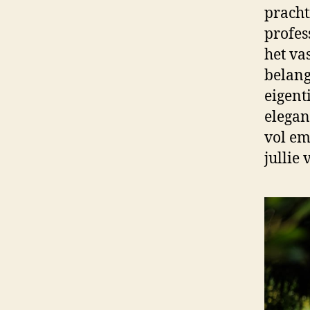
pracht
profes
het va
belang
eigenti
elegan
vol em
jullie