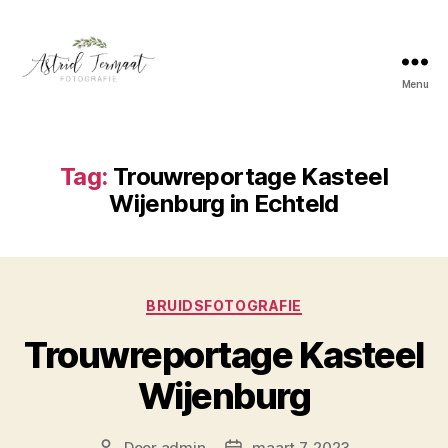
Menu
Astrid
Termaat
Bruidsfotografie
Tag:
Trouwreportage Kasteel
Wijenburg in Echteld
Categorieën
BRUIDSFOTOGRAFIE
Trouwreportage Kasteel
Wijenburg
Door
admin
maart 7, 2023