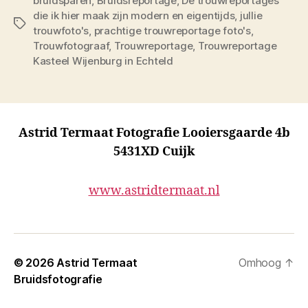
bruidsparen
,
Bruidsreportage
,
De trouwreportages
die ik hier maak zijn modern en eigentijds
,
jullie
Tags
trouwfoto's
,
prachtige trouwreportage foto's
,
Trouwfotograaf
,
Trouwreportage
,
Trouwreportage
Kasteel Wijenburg in Echteld
Astrid Termaat Fotografie Looiersgaarde 4b
5431XD Cuijk
www.astridtermaat.nl
© 2026
Astrid Termaat
Omhoog
↑
Bruidsfotografie