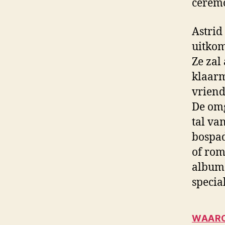
ceremo
Astrid
uitkom
Ze zal
klaarm
vriend
De omg
tal va
bospad
of rom
album 
specia
WAARO