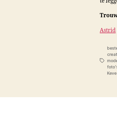
te leg
Trouw
Astrid
best
creat
mode
Tags
foto'
Keve