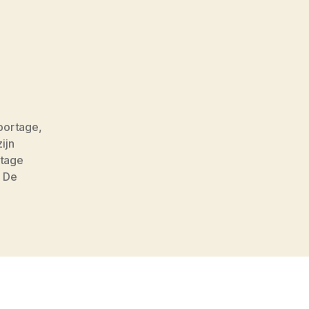
portage
,
ijn
rtage
 De