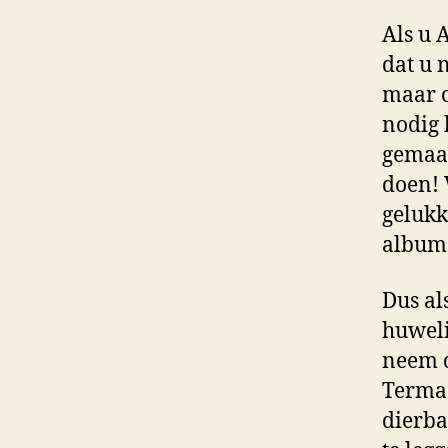
Als u 
dat u 
maar o
nodig 
gemaak
doen! 
gelukk
album 
Dus al
huweli
neem d
Termaa
dierba