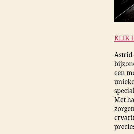
KLIK 
Astrid
bijzon
een mo
unieke
specia
Met ha
zorgen
ervari
precie