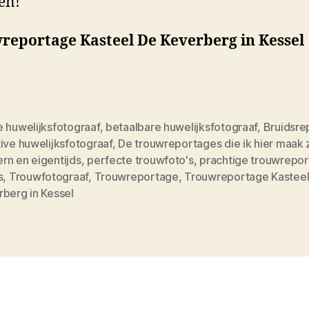
gen!
reportage Kasteel De Keverberg in Kessel
e huwelijksfotograaf
,
betaalbare huwelijksfotograaf
,
Bruidsre
ive huwelijksfotograaf
,
De trouwreportages die ik hier maak z
rn en eigentijds
,
perfecte trouwfoto's
,
prachtige trouwrepo
s
,
Trouwfotograaf
,
Trouwreportage
,
Trouwreportage Kasteel
rberg in Kessel