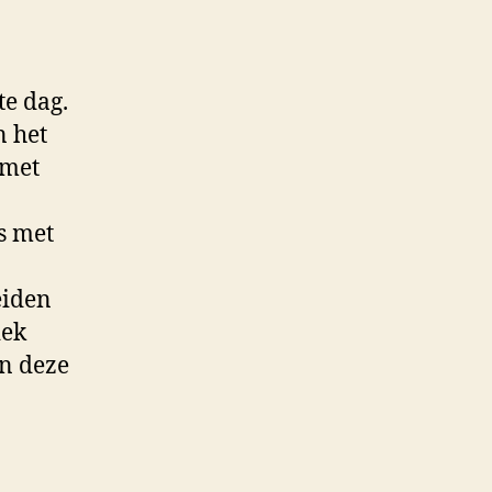
te dag.
n het
 met
s met
eiden
iek
n deze