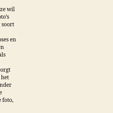
ze wil
to’s
 soort
oses en
en
als
zorgt
 het
onder
e
 foto,