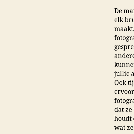
De man
elk br
maakt,
fotogr
gespre
andere
kunnen
jullie
Ook tij
ervoor
fotogr
dat ze
houdt 
wat ze