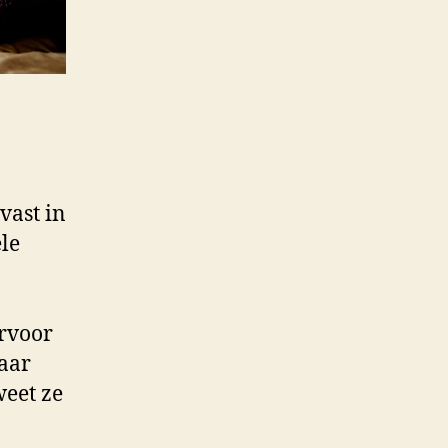
vast in
le
ervoor
haar
weet ze