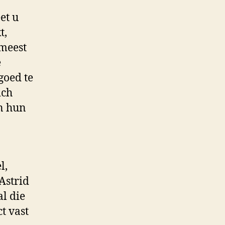
et u
t,
 meest
e
goed te
ich
an hun
l,
Astrid
al die
t vast