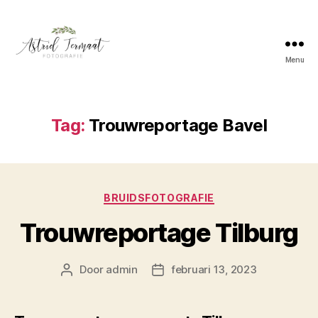
Menu
Astrid
Termaat
Bruidsfotografie
Tag:
Trouwreportage Bavel
Categorieën
BRUIDSFOTOGRAFIE
Trouwreportage Tilburg
Door
admin
februari 13, 2023
Berichtauteur
Berichtdatum