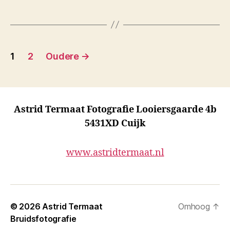
Berichten
1
2
Oudere
→
paginering
Astrid Termaat Fotografie Looiersgaarde 4b
5431XD Cuijk
www.astridtermaat.nl
© 2026
Astrid Termaat
Omhoog
↑
Bruidsfotografie