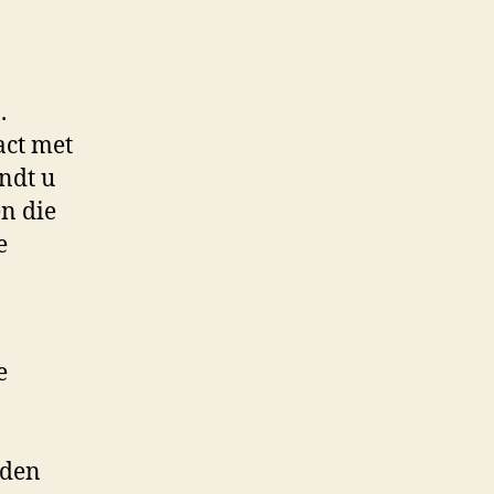
.
act met
ndt u
n die
e
e
rden