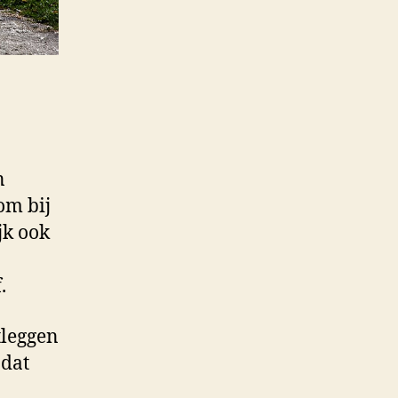
n
om bij
jk ook
.
tleggen
odat