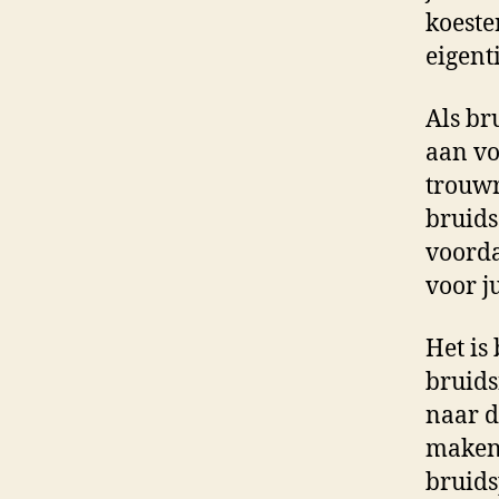
koeste
eigent
Als br
aan vo
trouwr
bruids
voorda
voor ju
Het is
bruids
naar d
maken.
bruids