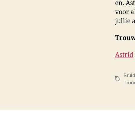
en. As
voor a
jullie 
Trouw
Astrid
Brui
Tags
Trou