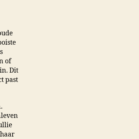
 oude
ooiste
s
n of
n. Dit
t past
.
nleven
ullie
 haar