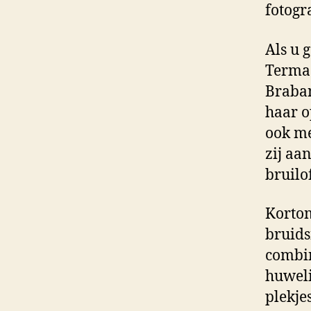
fotogra
Als u 
Termaa
Braban
haar o
ook me
zij aa
bruilo
Kortom
bruids
combin
huweli
plekje