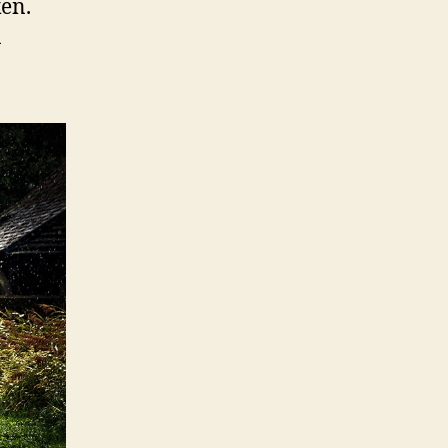
ken.
n