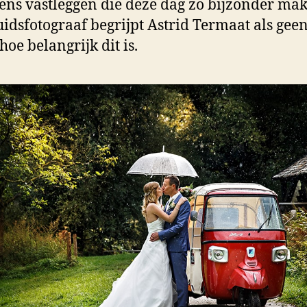
ens vastleggen die deze dag zo bijzonder ma
uidsfotograaf begrijpt Astrid Termaat als gee
hoe belangrijk dit is.