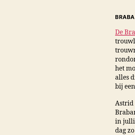
BRABA
De Br
trouwl
trouwr
rondom
het mo
alles 
bij een
Astrid
Braban
in jul
dag zo