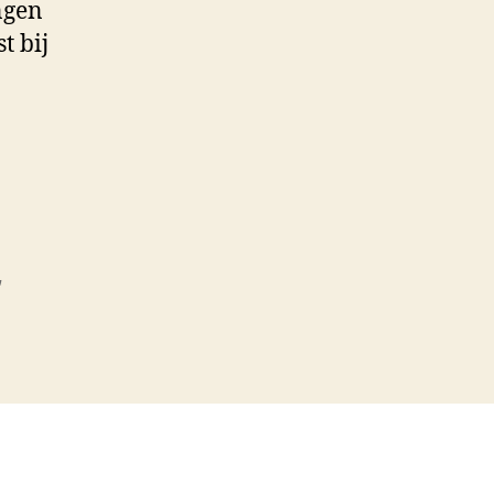
ngen
t bij
,