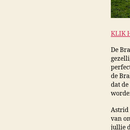
KLIK 
De Bra
gezell
perfec
de Bra
dat de
worden
Astrid
van on
jullie