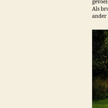
gevoel
Als br
ander 