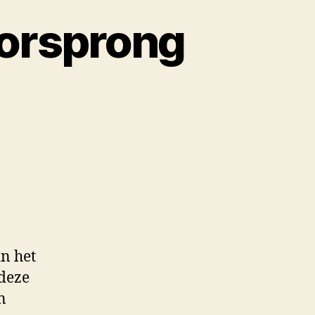
Oorsprong
in het
 deze
n