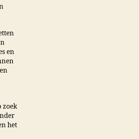
en
etten
en
es en
ennen
ken
p zoek
onder
en het