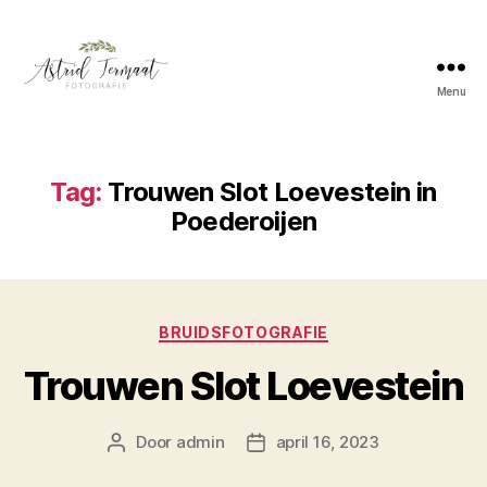
Menu
Astrid
Termaat
Bruidsfotografie
Tag:
Trouwen Slot Loevestein in
Poederoijen
Categorieën
BRUIDSFOTOGRAFIE
Trouwen Slot Loevestein
Door
admin
april 16, 2023
Berichtauteur
Berichtdatum