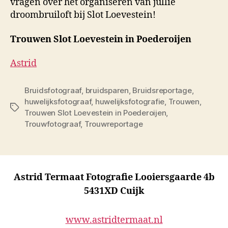
vragen over het organiseren van jullie
droombruiloft bij Slot Loevestein!
Trouwen Slot Loevestein in Poederoijen
Astrid
Bruidsfotograaf
,
bruidsparen
,
Bruidsreportage
,
huwelijksfotograaf
,
huwelijksfotografie
,
Trouwen
,
Tags
Trouwen Slot Loevestein in Poederoijen
,
Trouwfotograaf
,
Trouwreportage
Astrid Termaat Fotografie Looiersgaarde 4b
5431XD Cuijk
www.astridtermaat.nl