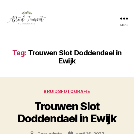
Menu
Astrid
Termaat
Bruidsfotografie
Tag:
Trouwen Slot Doddendael in
Ewijk
Categorieën
BRUIDSFOTOGRAFIE
Trouwen Slot
Doddendael in Ewijk
Door
admin
april 16, 2023