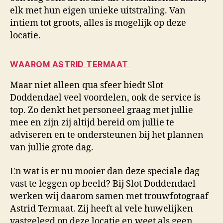
elk met hun eigen unieke uitstraling. Van
intiem tot groots, alles is mogelijk op deze
locatie.
WAAROM ASTRID TERMAAT
Maar niet alleen qua sfeer biedt Slot
Doddendael veel voordelen, ook de service is
top. Zo denkt het personeel graag met jullie
mee en zijn zij altijd bereid om jullie te
adviseren en te ondersteunen bij het plannen
van jullie grote dag.
En wat is er nu mooier dan deze speciale dag
vast te leggen op beeld? Bij Slot Doddendael
werken wij daarom samen met trouwfotograaf
Astrid Termaat. Zij heeft al vele huwelijken
vastgelegd op deze locatie en weet als geen