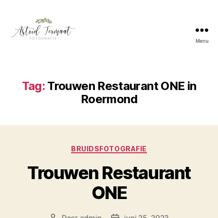
Menu
Astrid
Termaat
Bruidsfotografie
Tag:
Trouwen Restaurant ONE in
Roermond
Categorieën
BRUIDSFOTOGRAFIE
Trouwen Restaurant
ONE
Door
admin
juni 25, 2023