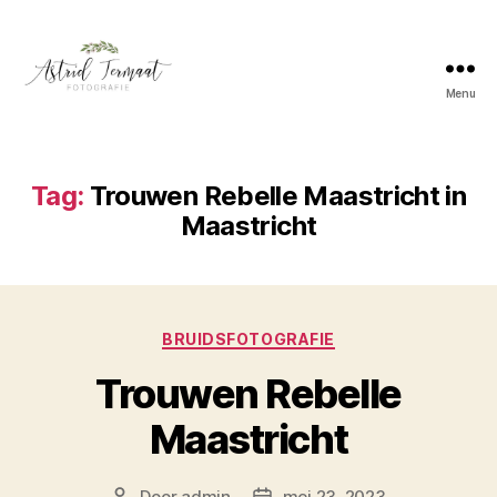
Menu
Astrid
Termaat
Bruidsfotografie
Tag:
Trouwen Rebelle Maastricht in
Maastricht
Categorieën
BRUIDSFOTOGRAFIE
Trouwen Rebelle
Maastricht
Door
admin
mei 23, 2023