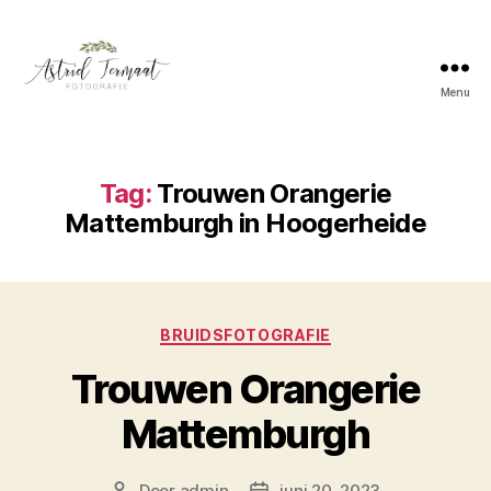
Menu
Astrid
Termaat
Bruidsfotografie
Tag:
Trouwen Orangerie
Mattemburgh in Hoogerheide
Categorieën
BRUIDSFOTOGRAFIE
Trouwen Orangerie
Mattemburgh
Door
admin
juni 20, 2023