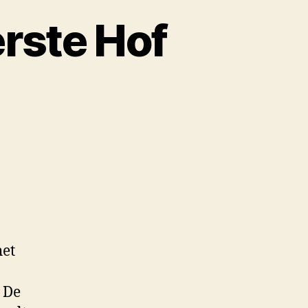
rste Hof
het
 De