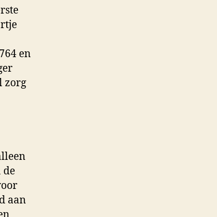
rste
rtje
1764 en
ger
l zorg
alleen
n de
voor
ld aan
en