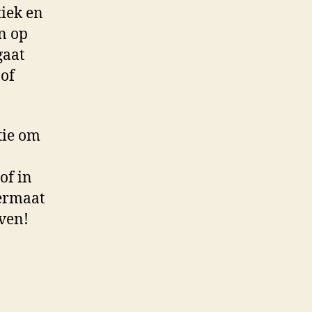
iek en
en op
gaat
Hof
tie om
of in
Termaat
even!