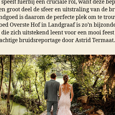
e speelt hierbij een cruciale rol, want deze be
en groot deel de sfeer en uitstraling van de br
ndgoed is daarom de perfecte plek om te tro
ed Overste Hof in Landgraaf is zo’n bijzond
e die zich uitstekend leent voor een mooi feest
achtige bruidsreportage door Astrid Termaat.