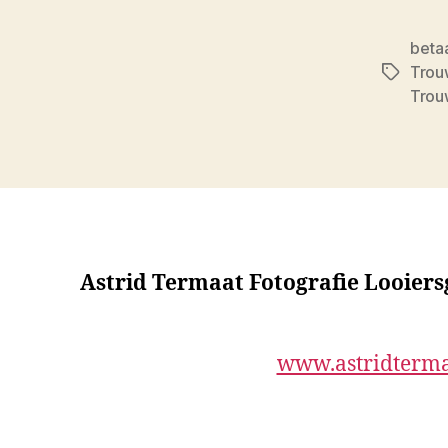
betaa
Trou
Tags
Trou
Astrid Termaat Fotografie Looier
www.astridterma