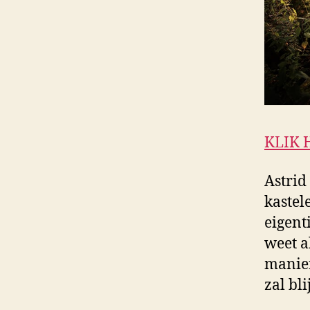
KLIK 
Astrid
kastel
eigent
weet a
manier
zal bl