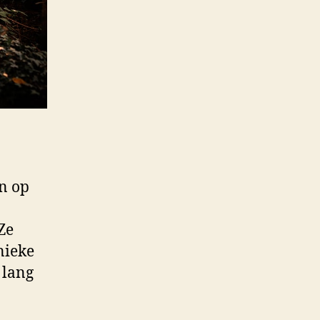
n op
Ze
nieke
 lang