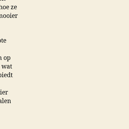
 hoe ze
 mooier
ote
n op
s wat
biedt
ier
alen