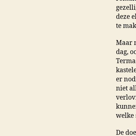
gezell
deze e
te mak
Maar ni
dag, o
Termaa
kastel
er nod
niet a
verlov
kunnen
welke s
De doe