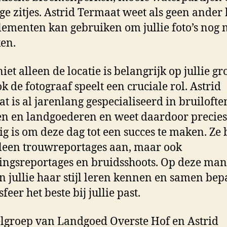
ige zitjes. Astrid Termaat weet als geen ander
lementen kan gebruiken om jullie foto’s nog
en.
et alleen de locatie is belangrijk op jullie gr
ok de fotograaf speelt een cruciale rol. Astrid
t is al jarenlang gespecialiseerd in bruilofte
en en landgoederen en weet daardoor precie
ig is om deze dag tot een succes te maken. Ze 
lleen trouwreportages aan, maar ook
ingsreportages en bruidsshoots. Op deze man
 jullie haar stijl leren kennen en samen bep
feer het beste bij jullie past.
lgroep van Landgoed Overste Hof en Astrid