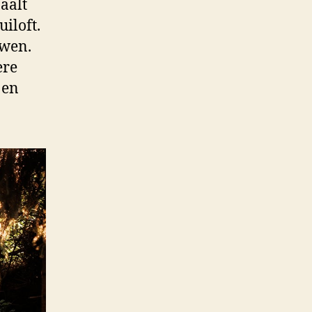
paalt
uiloft.
uwen.
ere
 en