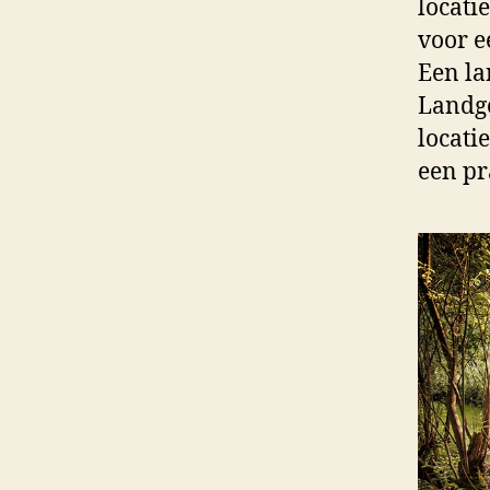
locati
voor e
Een la
Landgo
locati
een pr