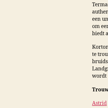
Termaa
authen
een un
om een
biedt 
Kortom
te tro
bruids
Landgr
wordt 
Trouw
Astrid