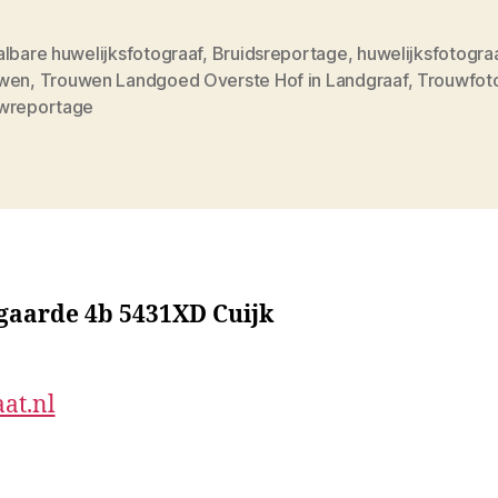
lbare huwelijksfotograaf
,
Bruidsreportage
,
huwelijksfotogra
wen
,
Trouwen Landgoed Overste Hof in Landgraaf
,
Trouwfot
wreportage
sgaarde 4b 5431XD Cuijk
at.nl