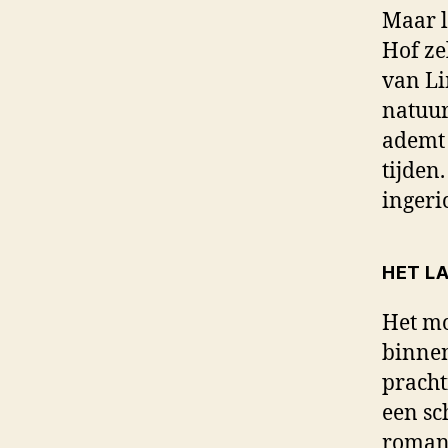
Maar l
Hof ze
van Li
natuur
ademt 
tijden
ingeri
HET L
Het mo
binnen
pracht
een sc
romant