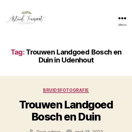
Menu
Astrid
Termaat
Bruidsfotografie
Tag:
Trouwen Landgoed Bosch en
Duin in Udenhout
Categorieën
BRUIDSFOTOGRAFIE
Trouwen Landgoed
Bosch en Duin
Door
admin
april 25, 2023