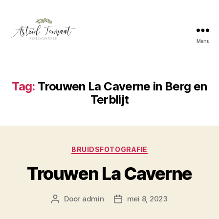
Menu
Astrid
Termaat
Bruidsfotografie
Tag:
Trouwen La Caverne in Berg en
Terblijt
Categorieën
BRUIDSFOTOGRAFIE
Trouwen La Caverne
Door
admin
mei 8, 2023
Berichtauteur
Berichtdatum