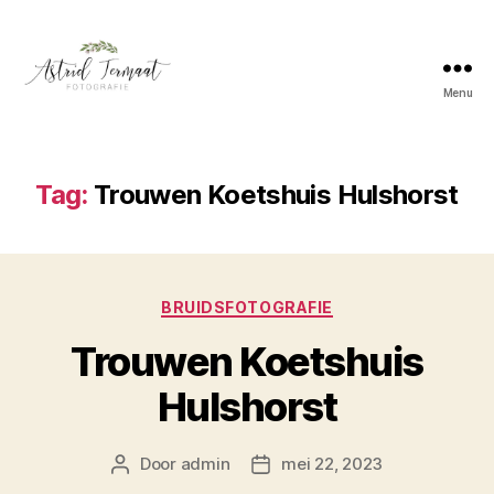
Menu
Astrid
Termaat
Bruidsfotografie
Tag:
Trouwen Koetshuis Hulshorst
Categorieën
BRUIDSFOTOGRAFIE
Trouwen Koetshuis
Hulshorst
Door
admin
mei 22, 2023
Berichtauteur
Berichtdatum