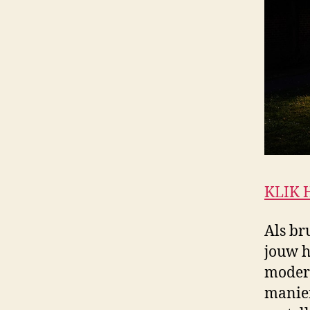
KLIK 
Als br
jouw h
modern
manier