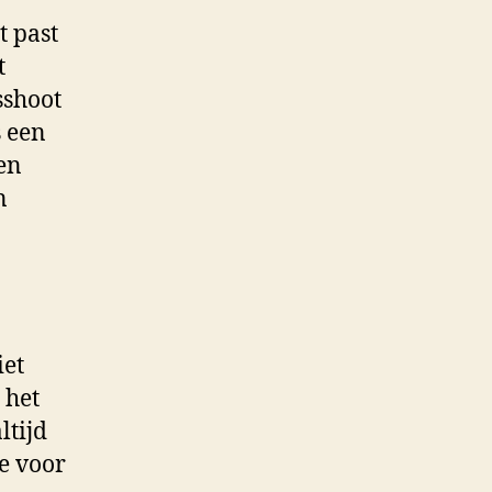
t past
t
sshoot
s een
en
n
iet
 het
ltijd
e voor