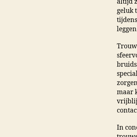
altijd
geluk 
tijden
leggen
Trouwe
sfeerv
bruids
specia
zorgen
maar k
vrijbl
contac
In conc
trouwe