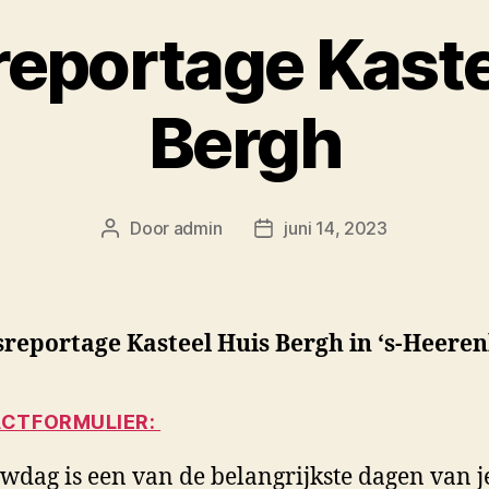
reportage Kaste
Bergh
Door
admin
juni 14, 2023
Berichtauteur
Berichtdatum
sreportage Kasteel Huis Bergh in ‘s-Heere
CTFORMULIER:
uwdag is een van de belangrijkste dagen van j