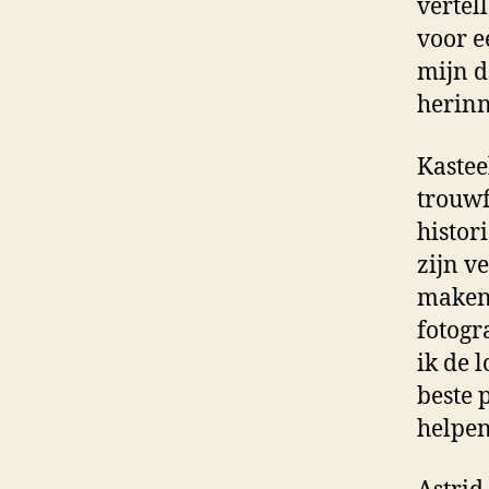
vertel
voor e
mijn do
herinn
Kastee
trouwf
histor
zijn v
maken.
fotogr
ik de 
beste 
helpen