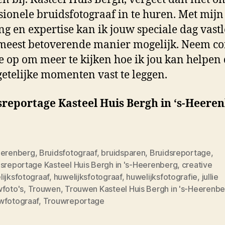
sionele bruidsfotograaf in te huren. Met mijn
ng en expertise kan ik jouw speciale dag vast
meest betoverende manier mogelijk. Neem co
 op om meer te kijken hoe ik jou kan helpen
etelijke momenten vast te leggen.
sreportage Kasteel Huis Bergh in ‘s-Heere
eerenberg
,
Bruidsfotograaf
,
bruidsparen
,
Bruidsreportage
,
dsreportage Kasteel Huis Bergh in 's-Heerenberg
,
creative
ijksfotograaf
,
huwelijksfotograaf
,
huwelijksfotografie
,
jullie
wfoto's
,
Trouwen
,
Trouwen Kasteel Huis Bergh in 's-Heerenbe
wfotograaf
,
Trouwreportage