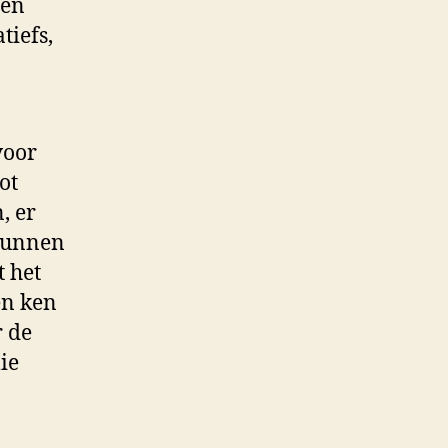
zen
tiefs,
voor
ot
, er
kunnen
t het
en ken
r de
ie