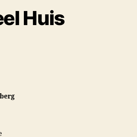
el Huis
nberg
e