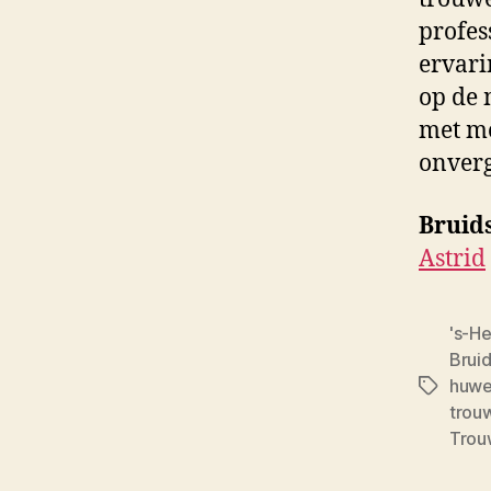
profes
ervari
op de 
met me
onverg
Bruid
Astrid
's-H
Brui
huwel
Tags
trou
Trou