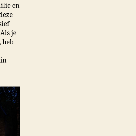
ilie en
 deze
sief
Als je
, heb
 in