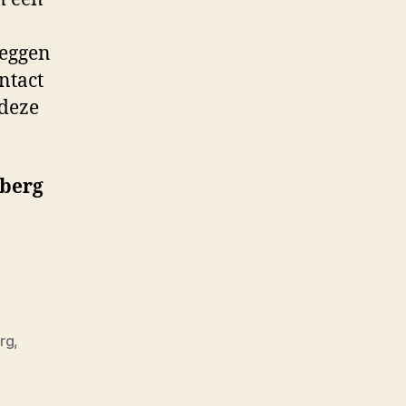
leggen
ntact
 deze
nberg
rg
,