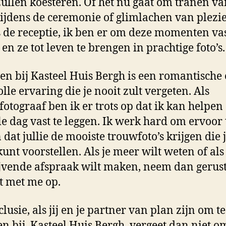
 zullen koesteren. Of het nu gaat om tranen v
tijdens de ceremonie of glimlachen van plezi
s de receptie, ik ben er om deze momenten vas
 en ze tot leven te brengen in prachtige foto’s.
n bij Kasteel Huis Bergh is een romantische
olle ervaring die je nooit zult vergeten. Als
fotograaf ben ik er trots op dat ik kan helpen
le dag vast te leggen. Ik werk hard om ervoor 
 dat jullie de mooiste trouwfoto’s krijgen die j
unt voorstellen. Als je meer wilt weten of als
ijvende afspraak wilt maken, neem dan gerus
t met me op.
lusie, als jij en je partner van plan zijn om te
n bij. Kasteel Huis Bergh, vergeet dan niet o