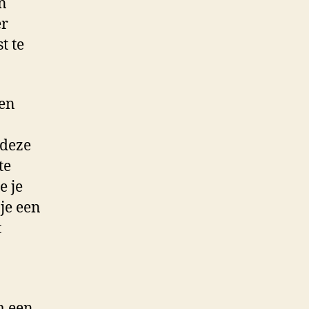
an
er
t te
 en
 deze
te
e je
 je een
t
m een