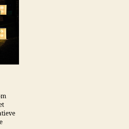
 om
et
atieve
e