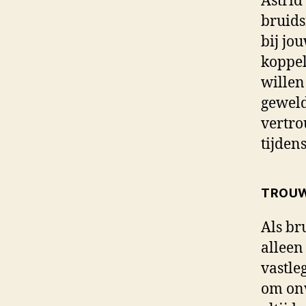
Astrid
bruids
bij jo
koppel
willen
geweld
vertr
tijden
TROUW
Als br
alleen
vastle
om onv