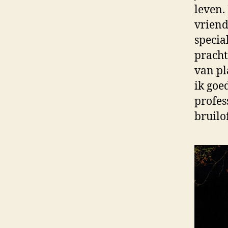
leven.
vriend
specia
pracht
van pl
ik goe
profes
bruilo