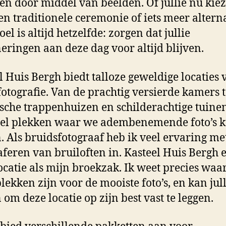
len door middel van beelden. Of jullie nu kie
en traditionele ceremonie of iets meer alterna
el is altijd hetzelfde: zorgen dat jullie
eringen aan deze dag voor altijd blijven.
l Huis Bergh biedt talloze geweldige locaties 
otografie. Van de prachtig versierde kamers t
ische trappenhuizen en schilderachtige tuinen
eel plekken waar we adembenemende foto’s 
 Als bruidsfotograaf heb ik veel ervaring me
aferen van bruiloften in. Kasteel Huis Bergh 
locatie als mijn broekzak. Ik weet precies waa
plekken zijn voor de mooiste foto’s, en kan jull
 om deze locatie op zijn best vast te leggen.