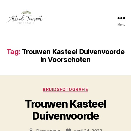
Menu
Astrid
Termaat
Bruidsfotografie
Tag:
Trouwen Kasteel Duivenvoorde
in Voorschoten
Categorieën
BRUIDSFOTOGRAFIE
Trouwen Kasteel
Duivenvoorde
Door
admin
april 24, 2023