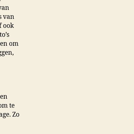
 van
s van
f ook
to’s
lpen om
ggen,
een
om te
age. Zo