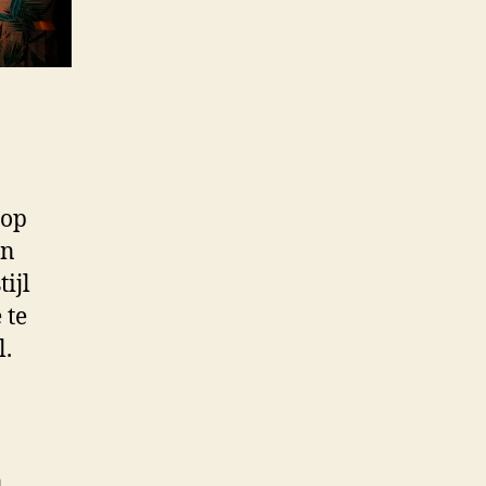
 op
en
ijl
 te
l.
n