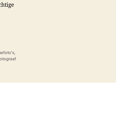
chtige
ouwfoto's
,
otograaf