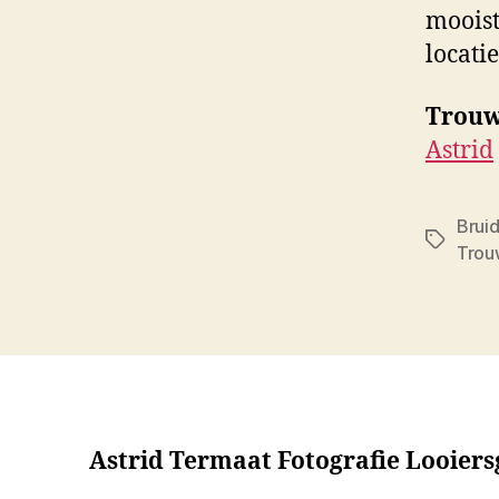
mooist
locatie
Trouw
Astrid
Brui
Tags
Trou
Astrid Termaat Fotografie Looier