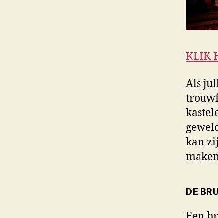
KLIK 
Als ju
trouwf
kastel
geweld
kan zi
maken 
DE BR
Een br