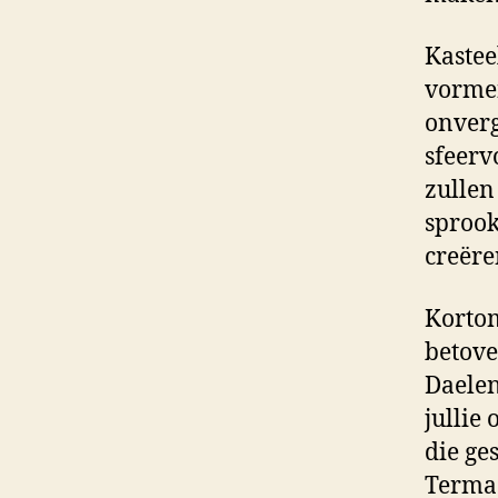
Kastee
vormen
onverg
sfeerv
zullen
sprook
creëre
Kortom
betove
Daelen
jullie
die ge
Termaa