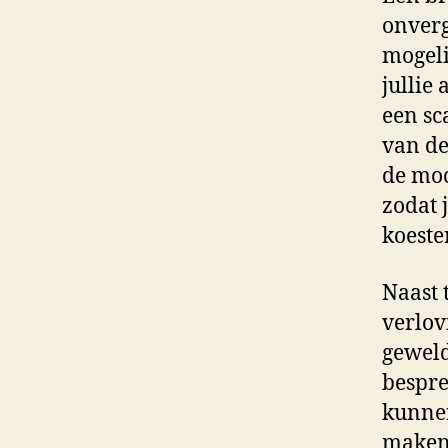
onverg
mogeli
jullie
een sc
van de
de moo
zodat 
koeste
Naast 
verlov
geweld
bespre
kunnen
maken 