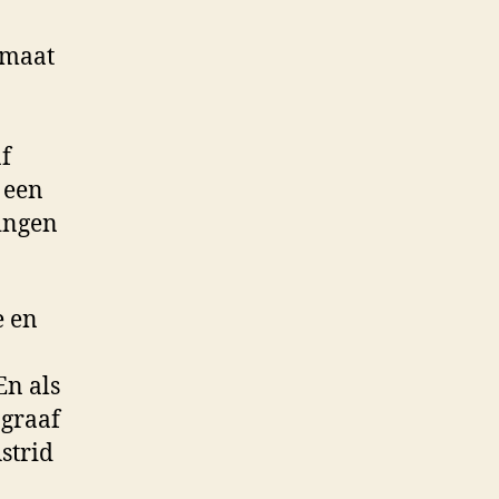
rmaat
af
s een
ingen
e en
En als
ograaf
Astrid