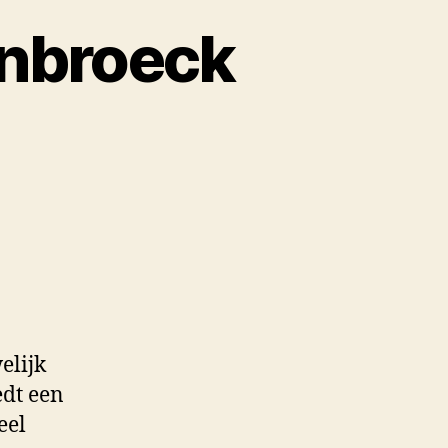
enbroeck
elijk
edt een
eel