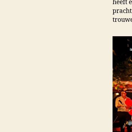
heeft 
pracht
trouw