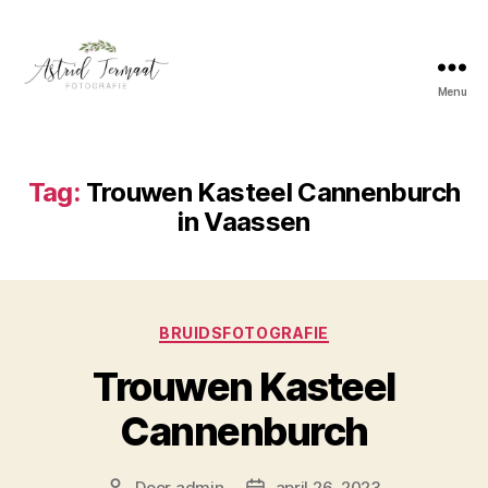
Menu
Astrid
Termaat
Bruidsfotografie
Tag:
Trouwen Kasteel Cannenburch
in Vaassen
Categorieën
BRUIDSFOTOGRAFIE
Trouwen Kasteel
Cannenburch
Door
admin
april 26, 2023