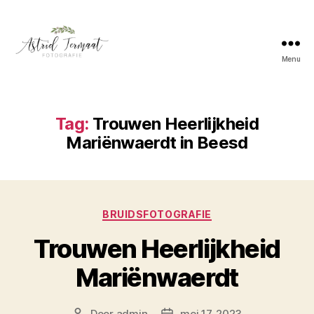
Menu
Astrid
Termaat
Bruidsfotografie
Tag:
Trouwen Heerlijkheid
Mariënwaerdt in Beesd
Categorieën
BRUIDSFOTOGRAFIE
Trouwen Heerlijkheid
Mariënwaerdt
Door
admin
mei 17, 2023