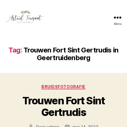
Menu
Astrid
Termaat
Bruidsfotografie
Tag:
Trouwen Fort Sint Gertrudis in
Geertruidenberg
Categorieën
BRUIDSFOTOGRAFIE
Trouwen Fort Sint
Gertrudis
Door
admin
mei 14, 2023