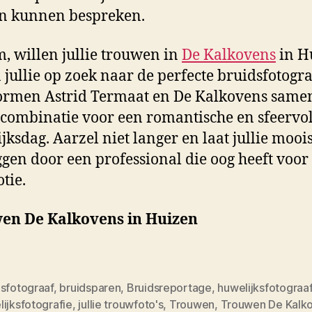
n kunnen bespreken.
, willen jullie trouwen in
De Kalkovens
in H
n jullie op zoek naar de perfecte bruidsfotogr
rmen Astrid Termaat en De Kalkovens same
 combinatie voor een romantische en sfeervol
jksdag. Aarzel niet langer en laat jullie mooi
ggen door een professional die oog heeft voor 
tie.
en De Kalkovens in Huizen
dsfotograaf
,
bruidsparen
,
Bruidsreportage
,
huwelijksfotograa
ijksfotografie
,
jullie trouwfoto's
,
Trouwen
,
Trouwen De Kalko