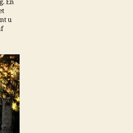
g. En
et
nt u
f