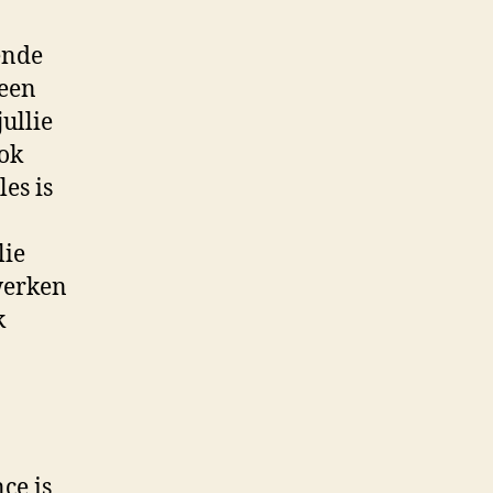
ende
 een
jullie
ook
les is
lie
werken
k
ce is