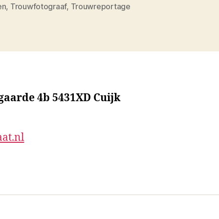
en
,
Trouwfotograaf
,
Trouwreportage
sgaarde 4b 5431XD Cuijk
at.nl