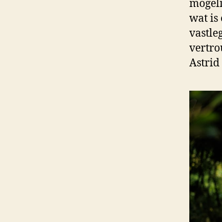
mogeli
wat is
vastle
vertr
Astrid