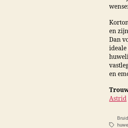
wense
Kortom
en zij
Dan vo
ideale
huweli
vastle
en emo
Trouw
Astrid
Brui
huwel
Tags