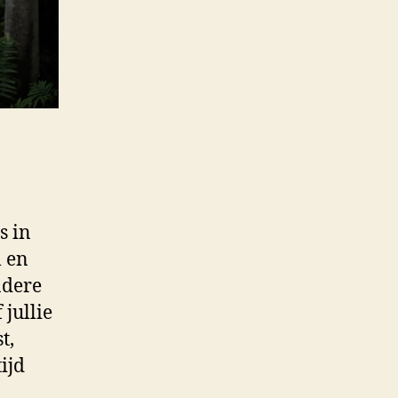
s in
l en
ndere
jullie
t,
ijd