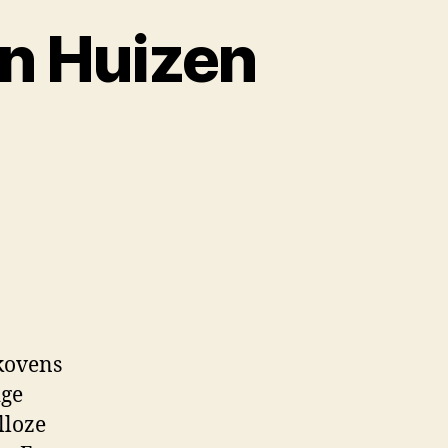
n Huizen
lkovens
ige
lloze