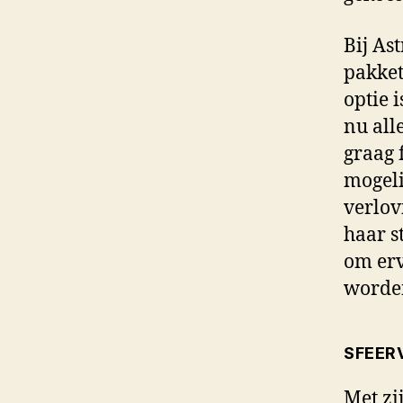
Bij As
pakket
optie 
nu all
graag f
mogeli
verlov
haar s
om erv
worde
SFEER
Met zi