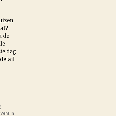
uizen
aaf?
n de
le
ste dag
detail
f
,
vens in