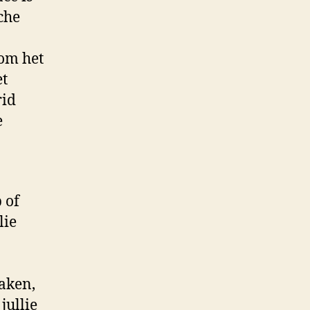
che
 om het
et
rid
e
 of
lie
aken,
jullie