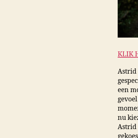
KLIK 
Astrid
gespec
een mo
gevoel
moment
nu kie
Astrid
gekoe