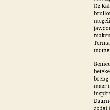
De Kal
bruilo
mogeli
jawoor
maken 
Termaa
momen
Benieu
beteke
breng 
meer i
inspir
Daarna
zodat 