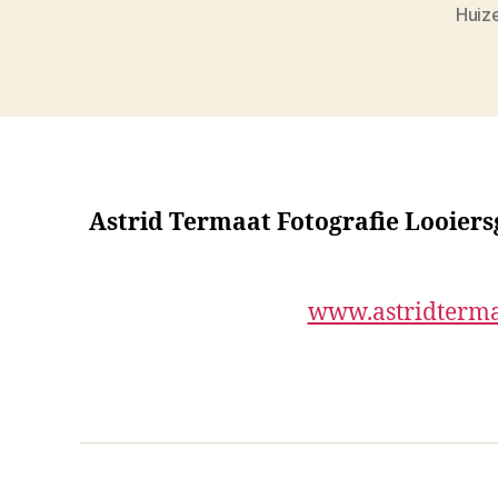
Huiz
Astrid Termaat Fotografie Looier
www.astridterma